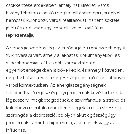
csökkentése érdekében, amely hat kísérleti város
bizonyítékokon alapuló megközelítéseire épül, amelyek
nemcsak különböző városi realitásokat, hanem sokféle
jóléti és egészségügyi modell széles skáláját is
reprezentálja.
Az energiaszegénység az európai jóléti rendszerek egyik
fő kihívásává vált, amely a lakhatási körülményekből és
szociökonómiai státuszból származtatható
egyenlőtlenségekben is bővelkedik, és amely közvetlen,
negatív hatással van az egészségre és a jólétre, többnyire
városi kontextusban. Az energiaszegénységnek
tulajdonítható egészségügyi problémák közé tartoznak a
légzőszervi megbetegedések, a szívinfarktus, a stroke és
különböző mentális rendellenességek, mint a stressz, a
szorongás, a depresszió, de olyan akut egészségügyi
problémák is, mint a hipotermia, a sérülések vagy az
influenza.