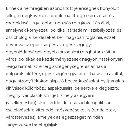
Ennek a nemrégiben azonosított jelenségnek bonyolult
jellege megköveteli a probléma átfogó elemzését és
megoldását egy többdimenziós megközelítés által,
amelynek környezeti, politikai, társadalmi, szabályozási és
pszichológiai kérdéseket kell magában foglalnia, ezzel
bevonva az egészség és az egészségügyi
egyenlőtlenségek egyéb társadalmi meghatározóit. A
városi politikák és kezdeményezések nagyon hatékonyan
reagálhatnak az energiaszegénységre és annak a
polgárok jólétére, egészségére gyakorolt ​​hatásaira azáltal,
hogy bizonyítékokon alapuló beavatkozásokat nyújtanak a
kihívások különböző aspektusaira, beleértve a kiegészítő
megnyilvánulások szintjét, amely az egyéni
(viselkedésbeli) síkot fedi le, de a társadalompolitikai
cselekvésekre kiterjedő intézkedéseket is (rendeletek,
várostervezés), amelyek az egészséget minden
irányelvükbe belefoglalják.