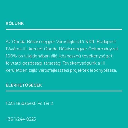
RÓLUNK
Az Óbuda-Békásmegyer Városfejlesztő NKft. Budapest
Főváros III. kerület Óbuda-Békásmegyer Önkormányzat
100%-os tulajdonában álló, közhasznú tevékenységet
folytató gazdasági társaság. Tevékenységünk a III.
kerületben zajló városfejlesztési projektek lebonyolítása.
ELÉRHETŐSÉGEK
1033 Budapest, Fő tér 2.
+36-1/244-8225