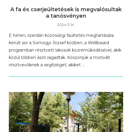
A fa és cserjeültetések is megvalósultak
a tanösvényen
2024.11.14.
E héten, szerdán közösségi faültetés megtartására
került sor a Somogyi József közben, a Wellbased
programban résztvett lakosok közreműködésével, akik
közül többen ásót ragadtak. Köszönjük a motivált
résztvevőknek a segítséget, akiket …