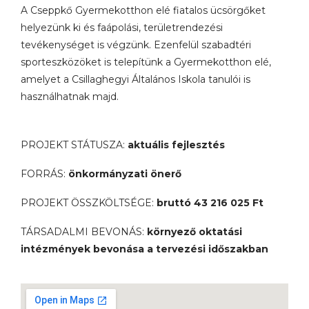
A Cseppkő Gyermekotthon elé fiatalos ücsörgőket
helyezünk ki és faápolási, területrendezési
tevékenységet is végzünk. Ezenfelül szabadtéri
sporteszközöket is telepítünk a Gyermekotthon elé,
amelyet a Csillaghegyi Általános Iskola tanulói is
használhatnak majd.
PROJEKT STÁTUSZA:
aktuális fejlesztés
FORRÁS:
önkormányzati önerő
PROJEKT ÖSSZKÖLTSÉGE:
bruttó 43 216 025 Ft
TÁRSADALMI BEVONÁS:
környező oktatási
intézmények
bevonása a tervezési időszakban