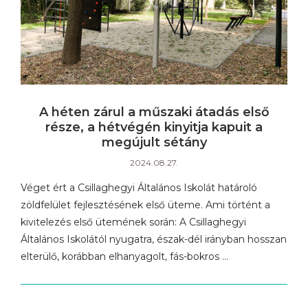
A héten zárul a műszaki átadás első
része, a hétvégén kinyitja kapuit a
megújult sétány
2024.08.27.
Véget ért a Csillaghegyi Általános Iskolát határoló
zöldfelület fejlesztésének első üteme. Ami történt a
kivitelezés első ütemének során: A Csillaghegyi
Általános Iskolától nyugatra, észak-dél irányban hosszan
elterülő, korábban elhanyagolt, fás-bokros …