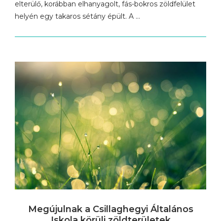
elterülő, korábban elhanyagolt, fás-bokros zöldfelület
helyén egy takaros sétány épült. A …
Megújulnak a Csillaghegyi Általános
Iskola körüli zöldterületek