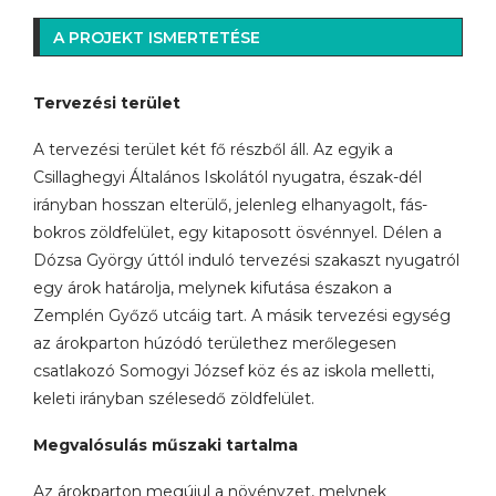
A PROJEKT ISMERTETÉSE
Tervezési terület
A tervezési terület két fő részből áll. Az egyik a
Csillaghegyi Általános Iskolától nyugatra, észak-dél
irányban hosszan elterülő, jelenleg elhanyagolt, fás-
bokros zöldfelület, egy kitaposott ösvénnyel. Délen a
Dózsa György úttól induló tervezési szakaszt nyugatról
egy árok határolja, melynek kifutása északon a
Zemplén Győző utcáig tart. A másik tervezési egység
az árokparton húzódó területhez merőlegesen
csatlakozó Somogyi József köz és az iskola melletti,
keleti irányban szélesedő zöldfelület.
Megvalósulás műszaki tartalma
Az árokparton megújul a növényzet, melynek