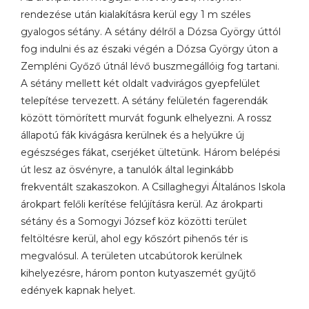
rendezése után kialakításra kerül egy 1 m széles
gyalogos sétány. A sétány délről a Dózsa György úttól
fog indulni és az északi végén a Dózsa György úton a
Zempléni Győző útnál lévő buszmegállóig fog tartani.
A sétány mellett két oldalt vadvirágos gyepfelület
telepítése tervezett. A sétány felületén fagerendák
között tömörített murvát fogunk elhelyezni. A rossz
állapotú fák kivágásra kerülnek és a helyükre új
egészséges fákat, cserjéket ültetünk. Három belépési
út lesz az ösvényre, a tanulók által leginkább
frekventált szakaszokon.
A Csillaghegyi Általános Iskola
árokpart felőli kerítése felújításra kerül. Az árokparti
sétány és a Somogyi József köz közötti terület
feltöltésre kerül, ahol egy kőszórt pihenős tér is
megvalósul. A területen utcabútorok kerülnek
kihelyezésre, három ponton kutyaszemét gyűjtő
edények kapnak helyet.