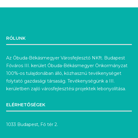
RÓLUNK
Az Óbuda-Békásmegyer Városfejlesztő NKft. Budapest
Főváros III. kerület Óbuda-Békásmegyer Önkormányzat
100%-os tulajdonában álló, közhasznú tevékenységet
folytató gazdasági társaság. Tevékenységünk a III.
kerületben zajló városfejlesztési projektek lebonyolítása.
ELÉRHETŐSÉGEK
1033 Budapest, Fő tér 2.
+36-1/244-8225
info@obvf.hu