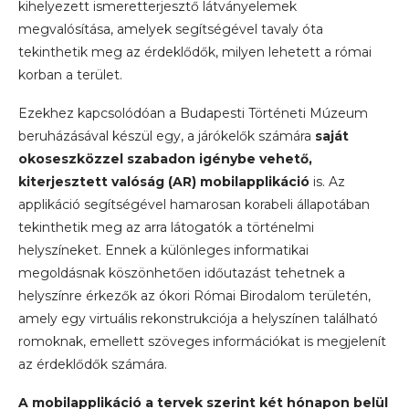
kihelyezett ismeretterjesztő látványelemek
megvalósítása, amelyek segítségével tavaly óta
tekinthetik meg az érdeklődők, milyen lehetett a római
korban a terület.
Ezekhez kapcsolódóan a Budapesti Történeti Múzeum
beruházásával készül egy, a járókelők számára
saját
okoseszközzel szabadon igénybe vehető,
kiterjesztett valóság (AR) mobilapplikáció
is. Az
applikáció segítségével hamarosan korabeli állapotában
tekinthetik meg az arra látogatók a történelmi
helyszíneket. Ennek a különleges informatikai
megoldásnak köszönhetően időutazást tehetnek a
helyszínre érkezők az ókori Római Birodalom területén,
amely egy virtuális rekonstrukciója a helyszínen található
romoknak, emellett szöveges információkat is megjelenít
az érdeklődők számára.
A mobilapplikáció a tervek szerint két
hónapon belül