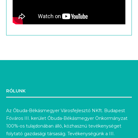
RÓLUNK
Az Óbuda-Békásmegyer Városfejlesztő NKft. Budapest
Főváros III. kerület Óbuda-Békásmegyer Önkormányzat
100%-os tulajdonában álló, közhasznú tevékenységet
folytató gazdasági társaság. Tevékenységünk a III.