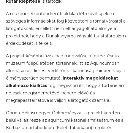
kőtár kiépítése
is tartozik.
A múzeum Szentendrei úti oldalán létrejövő új elem
szöveges információkat fog közvetíteni a római városról a
látogatóknak, emellett nem elhanyagolható előnye a
projektnek, hogy a Dunakanyarba irányuló turistaforgalom
érdeklődését is felkelti.
A projekt későbbi fázisaiban megvalósuló fejlesztések a
múzeum főépületében történnek, itt az Aquincumban
állomásozott limest védő római katonaság mindennapjait
élményszerűen bemutató,
interaktív megoldásokat
alkalmazó kiállítás
fog megvalósulni, hogy a történelem
ne csak megismerhetővé, hanem élővé és
megtapasztalhatóvá is váljon a látogatók számára.
Óbuda-Békásmegyer Önkormányzat a projekt keretén
belül vállalt része az aquincumi katonai amfiteátrum és a
Kórház utcai táborkapu (Keleti táborkapu) területén