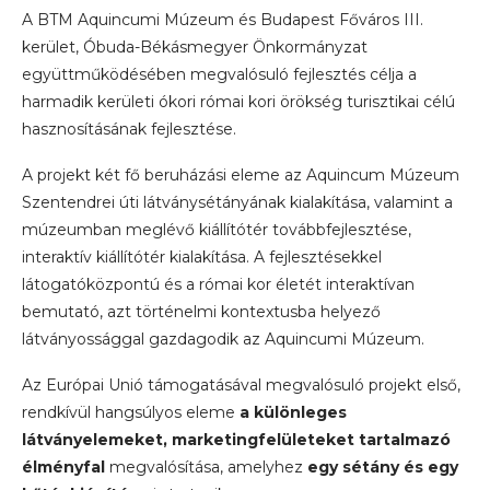
A BTM Aquincumi Múzeum és Budapest Főváros III.
kerület, Óbuda-Békásmegyer Önkormányzat
együttműködésében megvalósuló fejlesztés célja a
harmadik kerületi ókori római kori örökség turisztikai célú
hasznosításának fejlesztése.
A projekt két fő beruházási eleme az Aquincum Múzeum
Szentendrei úti látványsétányának kialakítása, valamint a
múzeumban meglévő kiállítótér továbbfejlesztése,
interaktív kiállítótér kialakítása. A fejlesztésekkel
látogatóközpontú és a római kor életét interaktívan
bemutató, azt történelmi kontextusba helyező
látványossággal gazdagodik az Aquincumi Múzeum.
Az Európai Unió támogatásával megvalósuló projekt első,
rendkívül hangsúlyos eleme
a különleges
látványelemeket, marketingfelületeket tartalmazó
élményfal
megvalósítása, amelyhez
egy sétány és egy