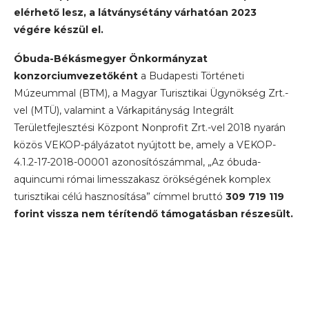
elérhető lesz, a látványsétány várhatóan 2023
végére készül el.
Óbuda-Békásmegyer Önkormányzat
konzorciumvezetőként
a Budapesti Történeti
Múzeummal (BTM), a Magyar Turisztikai Ügynökség Zrt.-
vel (MTÜ), valamint a Várkapitányság Integrált
Területfejlesztési Központ Nonprofit Zrt.-vel 2018 nyarán
közös VEKOP-pályázatot nyújtott be, amely a VEKOP-
4.1.2-17-2018-00001 azonosítószámmal, „Az óbuda-
aquincumi római limesszakasz örökségének komplex
turisztikai célú hasznosítása” címmel bruttó
309 719 119
forint vissza nem térítendő támogatásban részesült.