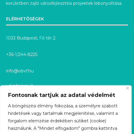
kerületben zajló városfejlesztési projektek lebonyolítása.
ELÉRHETŐSÉGEK
1033 Budapest, Fő tér 2.
+36-1/244-8225
info@obvf.hu
KÖZÉRDEKŰ
Fontosnak tartjuk az adatai védelmét
KÖZÉRDEKŰ ADATOK
A böngészési élmény fokozása, a személyre szabott
hirdetések vagy tartalmak megjelenítése, valamint a
KÖZÉRDEKŰ ADATIGÉNYLÉS
forgalom elemzése érdekében sütiket (cookie)
használunk. A "Mindet elfogadom" gombra kattintva
GDPR