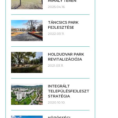
MIHÁLY TÉREN
2025.04.16.
TÁNCSICS PARK
FEJLESZTÉSE
2022.03.11.
HOLDUDVAR PARK
REVITALIZÁCIÓJA
2021.03.11.
INTEGRÁLT
TELEPÜLÉSFEJLESZTÉSI
STRATÉGIA
2020.10.10.