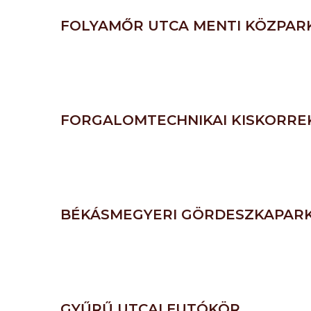
FOLYAMŐR UTCA MENTI KÖZPAR
FORGALOMTECHNIKAI KISKORREK
BÉKÁSMEGYERI GÖRDESZKAPARK
GYŰRŰ UTCAI FUTÓKÖR