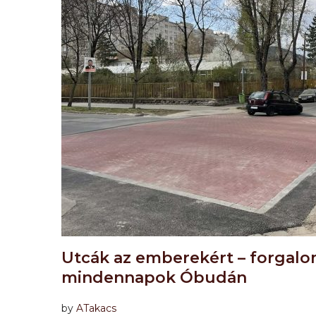
Utcák az emberekért – forgalo
mindennapok Óbudán
by
ATakacs