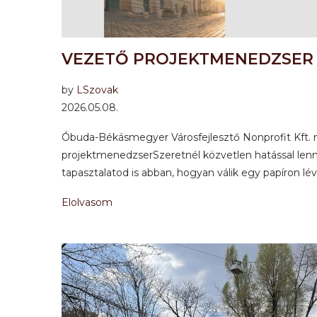
VEZETŐ PROJEKTMENEDZSER
by
LSzovak
2026.05.08.
Óbuda-Békásmegyer Városfejlesztő Nonprofit Kft. m
projektmenedzserSzeretnél közvetlen hatással len
tapasztalatod is abban, hogyan válik egy papíron lé
Elolvasom