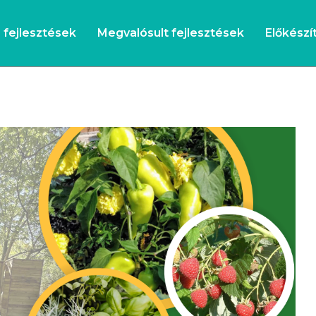
s fejlesztések
Megvalósult fejlesztések
Előkészít