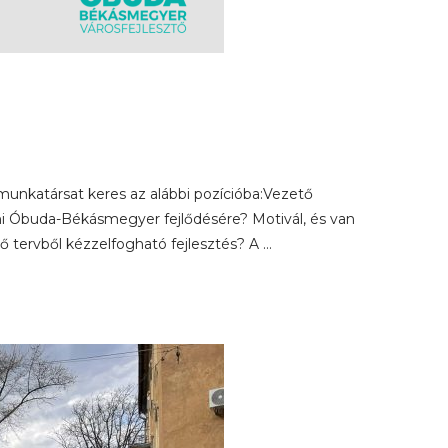
unkatársat keres az alábbi pozícióba:Vezető
ni Óbuda-Békásmegyer fejlődésére? Motivál, és van
vő tervből kézzelfogható fejlesztés? A …