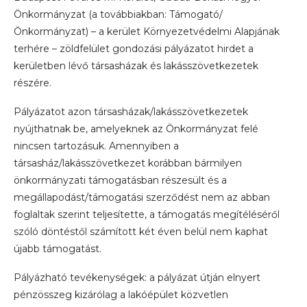
Önkormányzat (a továbbiakban: Támogató/
Önkormányzat) – a kerület Környezetvédelmi Alapjának
terhére – zöldfelület gondozási pályázatot hirdet a
kerületben lévő társasházak és lakásszövetkezetek
részére.
Pályázatot azon társasházak/lakásszövetkezetek
nyújthatnak be, amelyeknek az Önkormányzat felé
nincsen tartozásuk. Amennyiben a
társasház/lakásszövetkezet korábban bármilyen
önkormányzati támogatásban részesült és a
megállapodást/támogatási szerződést nem az abban
foglaltak szerint teljesítette, a támogatás megítéléséről
szóló döntéstől számított két éven belül nem kaphat
újabb támogatást.
Pályázható tevékenységek: a pályázat útján elnyert
pénzösszeg kizárólag a lakóépület közvetlen