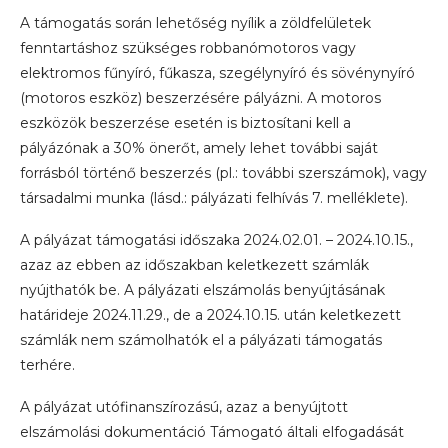
A támogatás során lehetőség nyílik a zöldfelületek
fenntartáshoz szükséges robbanómotoros vagy
elektromos fűnyíró, fűkasza, szegélynyíró és sövénynyíró
(motoros eszköz) beszerzésére pályázni. A motoros
eszközök beszerzése esetén is biztosítani kell a
pályázónak a 30% önerőt, amely lehet további saját
forrásból történő beszerzés (pl.: további szerszámok), vagy
társadalmi munka (lásd.: pályázati felhívás 7. melléklete).
A pályázat támogatási időszaka 2024.02.01. – 2024.10.15.,
azaz az ebben az időszakban keletkezett számlák
nyújthatók be. A pályázati elszámolás benyújtásának
határideje 2024.11.29., de a 2024.10.15. után keletkezett
számlák nem számolhatók el a pályázati támogatás
terhére.
A pályázat utófinanszírozású, azaz a benyújtott
elszámolási dokumentáció Támogató általi elfogadását