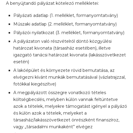
A benyújtandó pályázat kötelező mellékletei:
Pályázati adatlap (1. melléklet, formanyomtatvány)
Műszaki adatlap (2. melléklet, formanyomtatvány)
Pályázói nyilatkozat (3. melléklet, formanyomtatvány)
A pályázaton való részvételről döntő közgyűlési
határozat kivonata (társasház esetében), illetve
igazgató tanácsi határozat kivonata (lakásszövetkezet
esetén)
A lakóépület és környezete rövid bemutatása, az
elvégezni kívánt munkák bemutatásával (vázlatrajzzal,
fotókkal kiegészítve)
A megpályázott összegre vonatkozó tételes
költségbecslés, melyben külön vannak feltüntetve
azok a tételek, melyekre támogatást igényel a pályázó
és külön azok a tételek, melyeket a
társasház/lakásszövetkezet önrészként finanszíroz,
vagy „társadalmi munkaként” elvégez