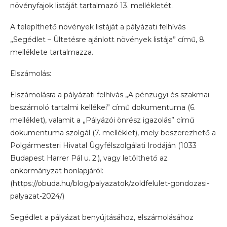
növényfajok listáját tartalmazó 13. mellékletét.
A telepíthető növények listáját a pályázati felhívás
„Segédlet – Ültetésre ajánlott növények listája” című, 8.
melléklete tartalmazza.
Elszámolás:
Elszámolásra a pályázati felhívás „A pénzügyi és szakmai
beszámoló tartalmi kellékei” című dokumentuma (6.
melléklet), valamit a „Pályázói önrész igazolás” című
dokumentuma szolgál (7. melléklet), mely beszerezhető a
Polgármesteri Hivatal Ügyfélszolgálati Irodáján (1033
Budapest Harrer Pál u. 2.), vagy letölthető az
önkormányzat honlapjáról:
(https://obuda.hu/blog/palyazatok/zoldfelulet-gondozasi-
palyazat-2024/)
Segédlet a pályázat benyújtásához, elszámolásához