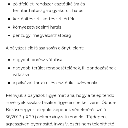
zöldfelületi rendszer esztétikájára és
fenntarthatóságára gyakorolt hatás
kertépítészeti, kertészeti érték
környezetvédelmi hatás
pénzügyi megvalósíthatóság
A pályázat elbírálása során előnyt jelent:
nagyobb önrész vállalása
nagyobb terület rendbetételének, ill. gondozásának
vállalása
a pályázat tartalmi és esztétikai színvonala
Felhívjuk a pályázók figyelmét arra, hogy a telepítendő
növények kiválasztásakor figyelembe kell venni Óbuda-
Békásmegyer településképének védelméről szóló
36/2017. (IX.29.) önkormányzati rendelet Tájidegen,
agresszíven gyomosító, invazív, ezért nem telepíthető