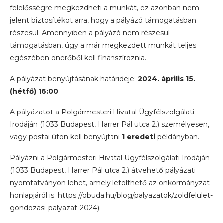
felelősségre megkezdheti a munkát, ez azonban nem
jelent biztosítékot arra, hogy a pályázó támogatásban
részesül. Amennyiben a pályázó nem részesül
támogatásban, úgy a már megkezdett munkát teljes
egészében önerőből kell finanszíroznia.
A pályázat benyújtásának határideje:
2024. április 15.
(hétfő) 16:00
A pályázatot a Polgármesteri Hivatal Ügyfélszolgálati
Irodáján (1033 Budapest, Harrer Pál utca 2.) személyesen,
vagy postai úton kell benyújtani
1 eredeti
példányban.
Pályázni a Polgármesteri Hivatal Ügyfélszolgálati Irodáján
(1033 Budapest, Harrer Pál utca 2.) átvehető pályázati
nyomtatványon lehet, amely letölthető az önkormányzat
honlapjáról is. https://obuda.hu/blog/palyazatok/zoldfelulet-
gondozasi-palyazat-2024)