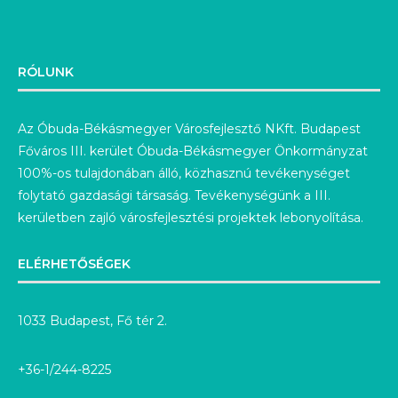
RÓLUNK
Az Óbuda-Békásmegyer Városfejlesztő NKft. Budapest
Főváros III. kerület Óbuda-Békásmegyer Önkormányzat
100%-os tulajdonában álló, közhasznú tevékenységet
folytató gazdasági társaság. Tevékenységünk a III.
kerületben zajló városfejlesztési projektek lebonyolítása.
ELÉRHETŐSÉGEK
1033 Budapest, Fő tér 2.
+36-1/244-8225