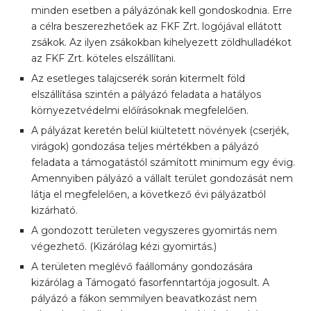
minden esetben a pályázónak kell gondoskodnia. Erre
a célra beszerezhetőek az FKF Zrt. logójával ellátott
zsákok. Az ilyen zsákokban kihelyezett zöldhulladékot
az FKF Zrt. köteles elszállítani.
Az esetleges talajcserék során kitermelt föld
elszállítása szintén a pályázó feladata a hatályos
környezetvédelmi előírásoknak megfelelően.
A pályázat keretén belül kiültetett növények (cserjék,
virágok) gondozása teljes mértékben a pályázó
feladata a támogatástól számított minimum egy évig.
Amennyiben pályázó a vállalt terület gondozását nem
látja el megfelelően, a következő évi pályázatból
kizárható.
A gondozott területen vegyszeres gyomirtás nem
végezhető. (Kizárólag kézi gyomirtás.)
A területen meglévő faállomány gondozására
kizárólag a Támogató fasorfenntartója jogosult. A
pályázó a fákon semmilyen beavatkozást nem