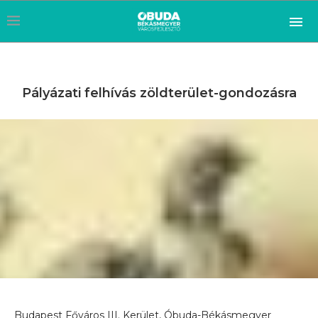
Pályázati felhívás zöldterület-gondozásra
Budapest Főváros III. Kerület, Óbuda-Békásmegyer