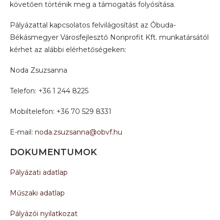
követően történik meg a támogatás folyósítása.
Pályázattal kapcsolatos felvilágosítást az Óbuda-
Békásmegyer Városfejlesztő Nonprofit Kft. munkatársától
kérhet az alábbi elérhetőségeken:
Noda Zsuzsanna
Telefon: +36 1 244 8225
Mobiltelefon: +36 70 529 8331
E-mail:
noda.zsuzsanna@obvf.hu
DOKUMENTUMOK
Pályázati adatlap
Műszaki adatlap
Pályázói nyilatkozat