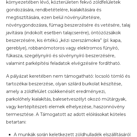
környezetében lévő, közterületen fekvő zöldfelületek
gondozására, rendbetételére, kialakítására és
megtisztítására, ezen belül növényültetésre,
növénygondozásra, fűmag beszerzésére és vetésére, talaj
javításra (indokolt esetben talajcserére), öntözőzsákok
beszerzésére, kis értékű „kézi szerszámokra” (pl. kapa,
gereblye), robbanómotoros vagy elektromos fűnyíró,
fűkasza, szegélynyíró és sövénynyíró beszerzésére,
valamint parképítési feladatok elvégzésére fordítható.
A pályázat keretében nem támogatható: locsoló tömlő és
tartozékai beszerzése, olyan szilárd burkolat készítése,
amely a zöldfelület csökkenését eredményezi,
parkolóhely kialakítás, balesetveszélyt okozó műtárgyak,
vagy kertépítészeti elemek elhelyezése, haszonnövény
termesztése. A Támogatott az adott előírásokat köteles
betartani:
A munkák során keletkezett zöldhulladék elszállításáról