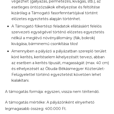
végezhet (gallyazás, permetezés, kivágás, stb.), az
esetleges öntözőzsákok elhelyezése és feltöltése
kizárólag a Támogató fasorfenntartójával történt
előzetes egyeztetés alapján történhet.
A Támogató főkertészi feladatok ellátásáért felelős
szervezeti egységével történő előzetes egyeztetés
nélkül a meglévő növényállomány (fák, bokrok)
kivágása, bárminemű csonkítása tilos!
Amennyiben a pályázó a pályázatban szereplő terület
köré kerítés, kerítéselem kihelyezését tervezi, abban
az esetben a kerítés típusát, magasságát (max. 40 cm)
és elhelyezését az Óbuda-Békásmegyer Közterület-
Felügyelettel történő egyeztetést követően lehet
kialakítani.
A támogatás formája: egyszeri, vissza nem térítendő.
A támogatás mértéke: A pályázónként elnyerhető
legmagasabb összeg: 400.000 Ft.