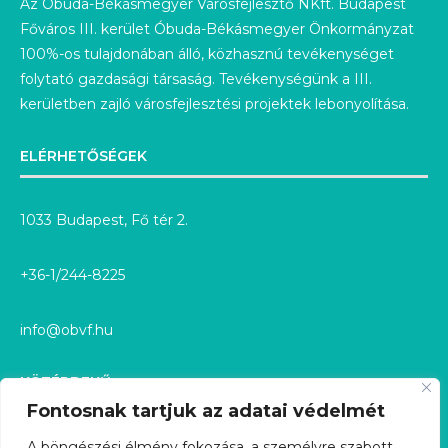
Az Óbuda-Békásmegyer Városfejlesztő NKft. Budapest
Főváros III. kerület Óbuda-Békásmegyer Önkormányzat
100%-os tulajdonában álló, közhasznú tevékenységet
folytató gazdasági társaság. Tevékenységünk a III.
kerületben zajló városfejlesztési projektek lebonyolítása.
ELÉRHETŐSÉGEK
1033 Budapest, Fő tér 2.
+36-1/244-8225
info@obvf.hu
KÖZÉRDEKŰ
Fontosnak tartjuk az adatai védelmét
KÖZÉRDEKŰ ADATOK
A böngészési élmény fokozása, a személyre szabott