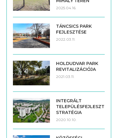
MIHÁLY TÉREN
2025.04.16.
TÁNCSICS PARK
FEJLESZTÉSE
2022.03.11.
HOLDUDVAR PARK
REVITALIZÁCIÓJA
2021.03.11.
INTEGRÁLT
TELEPÜLÉSFEJLESZTÉSI
STRATÉGIA
2020.10.10.