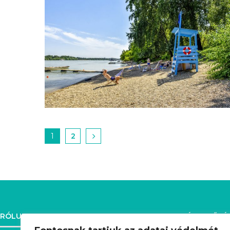
1
2
RÓLUNK
ELÉRHETŐSÉ