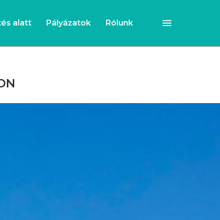
és alatt
Pályázatok
Rólunk
TON