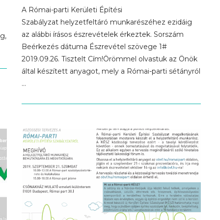
A Római-parti Kerületi Építési
Szabályzat helyzetfeltáró munkarészéhez ezidáig
az alábbi írásos észrevételek érkeztek. Sorszám
g,
Beérkezés dátuma Észrevétel szövege 1#
2019.09.26. Tisztelt Cím!Örömmel olvastuk az Önök
által készített anyagot, mely a Római-parti sétányról
…