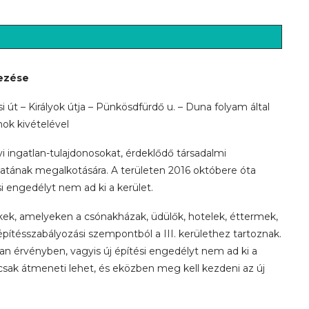
vezése
 út – Királyok útja – Pünkösdfürdő u. – Duna folyam által
anok kivételével
 ingatlan-tulajdonosokat, érdeklődő társadalmi
zatának megalkotására. A területen 2016 októbere óta
si engedélyt nem ad ki a kerület.
elkek, amelyeken a csónakházak, üdülők, hotelek, éttermek,
építésszabályozási szempontból a III. kerülethez tartoznak.
 van érvényben, vagyis új építési engedélyt nem ad ki a
– csak átmeneti lehet, és eközben meg kell kezdeni az új