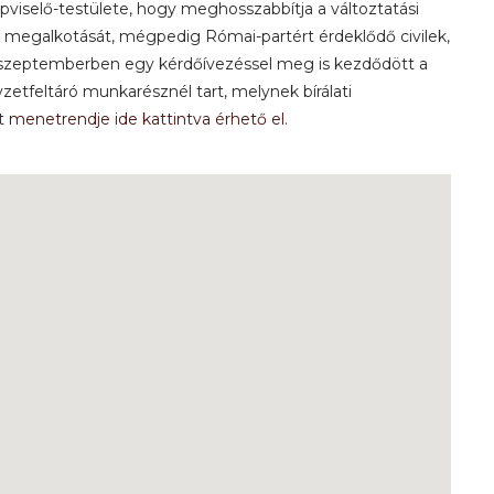
selő-testülete, hogy meghosszabbítja a változtatási
t megalkotását, mégpedig Római-partért érdeklődő civilek,
-szeptemberben egy kérdőívezéssel meg is kezdődött a
zetfeltáró munkarésznél tart, melynek bírálati
at
menetrendje ide kattintva érhető el
.