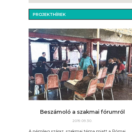
PROJEKTHÍREK
Beszámoló a szakmai fórumról
2019.09.30.
A némileg száraz, szakmai téma miatt a Római