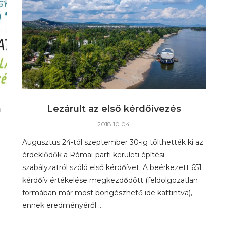
m
Lezárult az első kérdőívezés
2018.10.04.
Augusztus 24-tól szeptember 30-ig tölthették ki az
érdeklődők a Római-parti kerületi építési
szabályzatról szóló első kérdőívet. A beérkezett 651
kérdőív értékelése megkezdődött (feldolgozatlan
formában már most böngészhető ide kattintva),
ennek eredményéről …