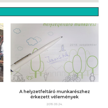
A helyzetfeltáró munkarészhez
érkezett vélemények
2019.09.24.