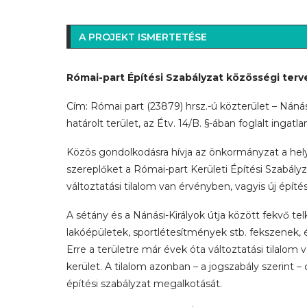
A PROJEKT ISMERTETÉSE
Római-part Építési Szabályzat közösségi ter
Cím: Római part (23879) hrsz.-ú közterület – Nánási
határolt terület, az Étv. 14/B. §-ában foglalt ingatl
Közös gondolkodásra hívja az önkormányzat a helyi
szereplőket a Római-part Kerületi Építési Szabály
változtatási tilalom van érvényben, vagyis új építé
A sétány és a Nánási-Királyok útja között fekvő t
lakóépületek, sportlétesítmények stb. fekszenek, 
Erre a területre már évek óta változtatási tilalom
kerület. A tilalom azonban – a jogszabály szerint 
építési szabályzat megalkotását.