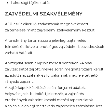
Lakossági tájékoztatás
ZAJVÉDELMI SZAKVÉLEMÉNY
A 10-es út elkerülő szakaszának megnövekedett
zajterhelése miatt zajvédelmi szakvélemény készült.
A tanulmány tartalmazza a jelenlegi zajterhelés
felmérését illetve a lehetséges zajvédelmi beavatkozások
várható hatásait.
A vizsgálat során a kijelölt mérési pontokon 24 órás
zajvizsgálatot zajlott, melyre során meghatározásra került
az adott napszaknak és forgalomnak megfeleltethető
irányadó zajszint.
A zajtérképek készítésé során forgalmi adatok,
helyszínrajzok, beépítési jellemzők, a zajmérési
eredmények valamint korábbi mérési tapasztalatok
alapján a jelenlegi mértékadó zajterhelés számítással lett