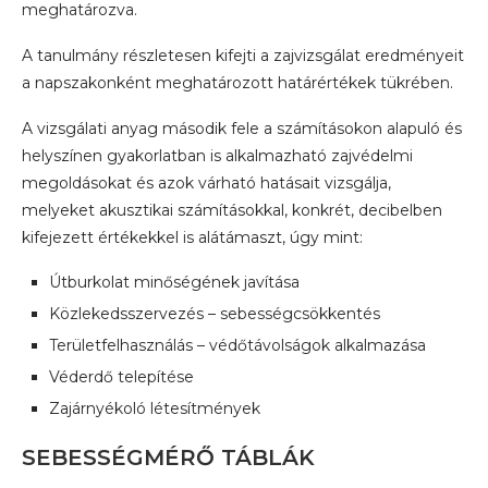
meghatározva.
A tanulmány részletesen kifejti a zajvizsgálat eredményeit
a napszakonként meghatározott határértékek tükrében.
A vizsgálati anyag második fele a számításokon alapuló és
helyszínen gyakorlatban is alkalmazható zajvédelmi
megoldásokat és azok várható hatásait vizsgálja,
melyeket akusztikai számításokkal, konkrét, decibelben
kifejezett értékekkel is alátámaszt, úgy mint:
Útburkolat minőségének javítása
Közlekedsszervezés – sebességcsökkentés
Területfelhasználás – védőtávolságok alkalmazása
Véderdő telepítése
Zajárnyékoló létesítmények
SEBESSÉGMÉRŐ TÁBLÁK