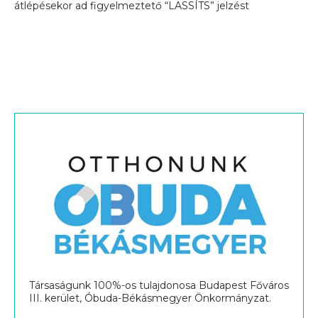
átlépésekor ad figyelmeztető “LASSÍTS” jelzést
Társaságunk 100%-os tulajdonosa Budapest Főváros
III. kerület, Óbuda-Békásmegyer Önkormányzat.