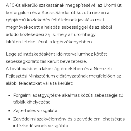
A 10-út elkerülő szakaszának megépítésévél az Ürömi úti
körforgalom és a Kocsis Sándor út közötti részen a
gépjármű közlekedés feltételeinek javulása miatt
megnövekedett a haladási sebességgel és az ebből
adódó közlekedési zaj is, mely az ürömhegyi
lakóterületeket érinti a legérzékenyebben.
Legelső intézkedésként időintervallumhoz kötött
sebességkorlátozás került bevezetésre.
A továbbiakban a lakosság érdekében és a Nemzeti
Fejlesztési Minisztérium előirányzatának megfelelően az
alábbi feladatokat vállalta kerület:
Forgalmi adatgyűjtésre alkalmas közúti sebességjelző
táblák kihelyezése
Zajterhelés vizsgálata
Zajvédelmi szakvélemény és a zajvédelem lehetséges
intézkedéseinek vizsgálata