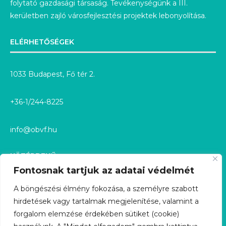
folytató gazdasági társaság. Tevékenységünk a III.
kerületben zajló városfejlesztési projektek lebonyolítása.
ELÉRHETŐSÉGEK
1033 Budapest, Fő tér 2.
+36-1/244-8225
info@obvf.hu
KÖZÉRDEKŰ
Fontosnak tartjuk az adatai védelmét
KÖZÉRDEKŰ ADATOK
A böngészési élmény fokozása, a személyre szabott
hirdetések vagy tartalmak megjelenítése, valamint a
KÖZÉRDEKŰ ADATIGÉNYLÉS
forgalom elemzése érdekében sütiket (cookie)