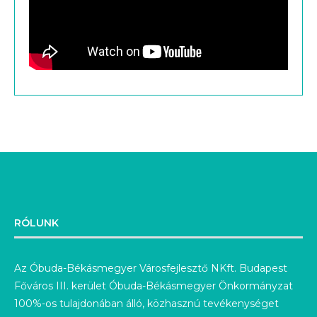
RÓLUNK
Az Óbuda-Békásmegyer Városfejlesztő NKft. Budapest
Főváros III. kerület Óbuda-Békásmegyer Önkormányzat
100%-os tulajdonában álló, közhasznú tevékenységet