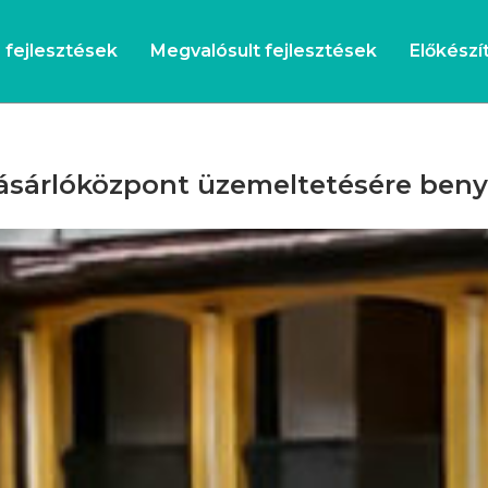
s fejlesztések
Megvalósult fejlesztések
Előkészít
vásárlóközpont üzemeltetésére beny