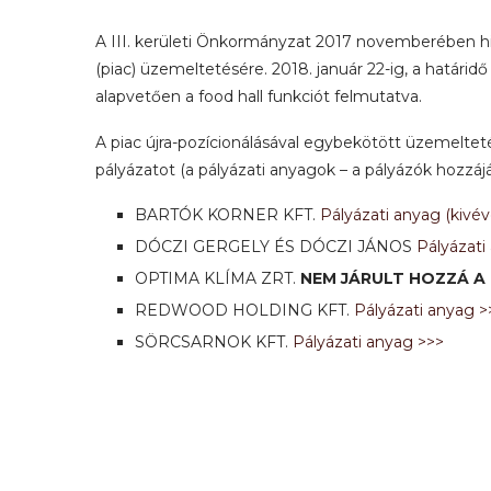
A III. kerületi Önkormányzat 2017 novemberében hi
(piac) üzemeltetésére. 2018. január 22-ig, a határid
alapvetően a food hall funkciót felmutatva.
A piac újra-pozícionálásával egybekötött üzemeltet
pályázatot (a pályázati anyagok – a pályázók hozzájár
BARTÓK KORNER KFT.
Pályázati anyag (kivéve
DÓCZI GERGELY ÉS DÓCZI JÁNOS
Pályázati
OPTIMA KLÍMA ZRT.
NEM JÁRULT HOZZÁ A
REDWOOD HOLDING KFT.
Pályázati anyag >
SÖRCSARNOK KFT.
Pályázati anyag >>>