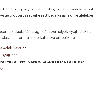
rdetett meg pályázatot a Kolosy téri bevásárlóközpont
ő végéig öt pályázat érkezett be, a kiírásnak megfelelően
ésére az alábbi társaságok és személyek nyújtottak be
ulása esetén – a linkre kattintva érhetők el.)
 üzleti terv) >>>
 anyag >>>
 PÁLYÁZAT NYILVÁNOSSÁGRA HOZATALÁHOZ
>>