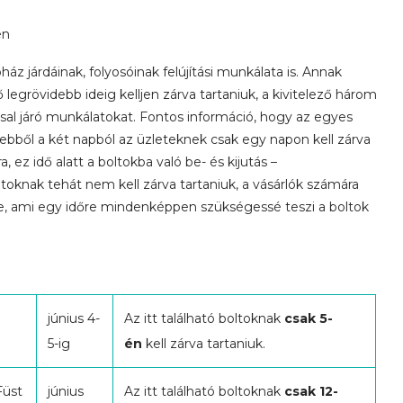
en
áz járdáinak, folyosóinak felújítási munkálata is. Annak
 legrövidebb ideig kelljen zárva tartaniuk, a kivitelező három
sal járó munkálatokat. Fontos információ, hogy az egyes
bből a két napból az üzleteknek csak egy napon kell zárva
a, ez idő alatt a boltokba való be- és kijutás –
toknak tehát nem kell zárva tartaniuk, a vásárlók számára
tése, ami egy időre mindenképpen szükségessé teszi a boltok
június 4-
Az itt található boltoknak
csak 5-
5-ig
én
kell zárva tartaniuk.
Füst
június
Az itt található boltoknak
csak 12-