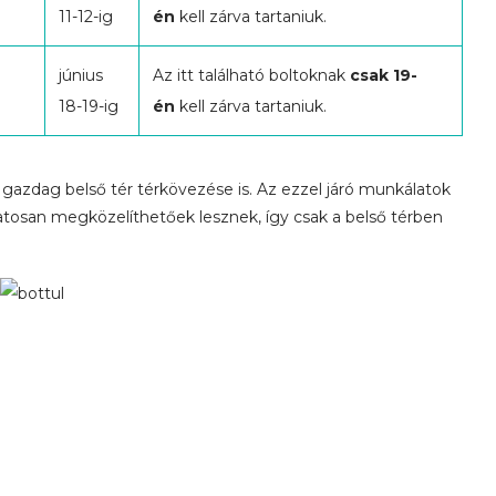
11-12-ig
én
kell zárva tartaniuk.
június
Az itt található boltoknak
csak 19-
18-19-ig
én
kell zárva tartaniuk.
gazdag belső tér térkövezése is. Az ezzel járó munkálatok
matosan megközelíthetőek lesznek, így csak a belső térben