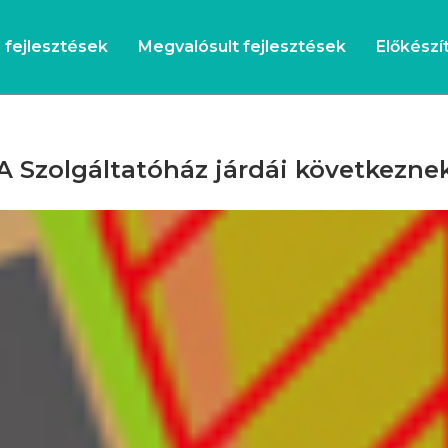
s fejlesztések
Megvalósult fejlesztések
Előkészít
A Szolgáltatóház járdái következne