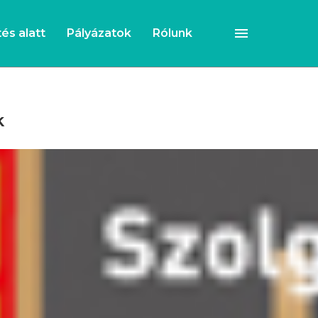
és alatt
Pályázatok
Rólunk
k