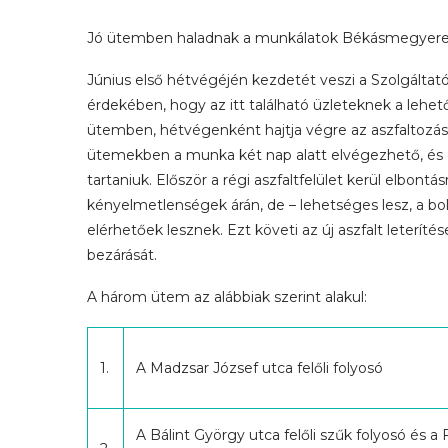
Jó ütemben haladnak a munkálatok Békásmegyer
Június első hétvégéjén kezdetét veszi a Szolgáltatóh
érdekében, hogy az itt található üzleteknek a lehető
ütemben, hétvégenként hajtja végre az aszfaltozás
ütemekben a munka két nap alatt elvégezhető, és e
tartaniuk. Először a régi aszfaltfelület kerül elbontásr
kényelmetlenségek árán, de – lehetséges lesz, a bol
elérhetőek lesznek. Ezt követi az új aszfalt leterí
bezárását.
A három ütem az alábbiak szerint alakul:
1.
A Madzsar József utca felőli folyosó
A Bálint György utca felőli szűk folyosó és a 