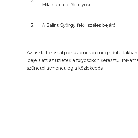
2.
Milán utca felőli folyosó
3.
A Bálint György felőli széles bejáró
Az aszfaltozással párhuzamosan megindul a fákban 
ideje alatt az üzletek a folyosókon keresztül folya
szünetel átmenetileg a közlekedés.