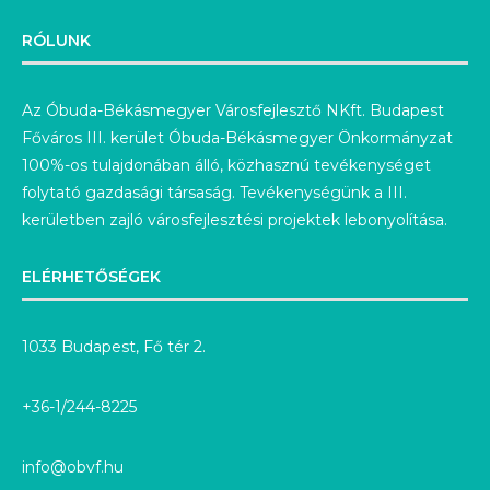
RÓLUNK
Az Óbuda-Békásmegyer Városfejlesztő NKft. Budapest
Főváros III. kerület Óbuda-Békásmegyer Önkormányzat
100%-os tulajdonában álló, közhasznú tevékenységet
folytató gazdasági társaság. Tevékenységünk a III.
kerületben zajló városfejlesztési projektek lebonyolítása.
ELÉRHETŐSÉGEK
1033 Budapest, Fő tér 2.
+36-1/244-8225
info@obvf.hu