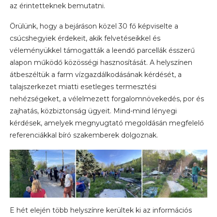
az érintetteknek bemutatni.
Örülünk, hogy a bejáráson közel 30 fő képviselte a
csúcshegyiek érdekeit, akik felvetéseikkel és
véleményükkel támogatták a leendő parcellák ésszerű
alapon működő közösségi hasznosítását. A helyszínen
átbeszéltük a farm vízgazdálkodásának kérdését, a
talajszerkezet miatti esetleges termesztési
nehézségeket, a vélelmezett forgalomnövekedés, por és
zajhatás, közbiztonság ügyeit. Mind-mind lényegi
kérdések, amelyek megnyugtató megoldásán megfelelő
referenciákkal bíró szakemberek dolgoznak.
E hét elején több helyszínre kerültek ki az információs