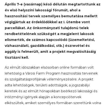
Április 7-e (vasárnap) késő délután megtartottunk az
év első helyszíni lakossági fórumát, ahol a
hasznosítási tervek személyes bemutatása mellett
végigjártuk az érdeklődőkkel az I. ütembe vont
parcellákat. Az önkormányzati tulajdonú telek
rendbetételének szükségét a megjelent lakosok
elismerték, de számos kapcsolódó (üzemeltetési,
vízhasználati, gazdálkodási, stb.) észrevétel és
aggály is felmerült, amit a projekt megvalósításáig
tisztázni kell.
Az elmúlt időszakban elsősorban online formában volt
lehetőség a Városi Farm Program hasznosítási terveinek
és szolgáltatásprofiljának véleményezésére. A projekt
adta lehetőségek, területi adottságok, a jogszabályi
keretek és az elmúlt hónapokban beérkező lakossági és
intézményi igények alapján a koncepciótervek
elkészültek, amiket személyes formában szerettünk volna