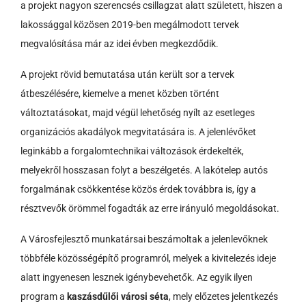
a projekt nagyon szerencsés csillagzat alatt született, hiszen a
lakossággal közösen 2019-ben megálmodott tervek
megvalósítása már az idei évben megkezdődik.
A projekt rövid bemutatása után került sor a tervek
átbeszélésére, kiemelve a menet közben történt
változtatásokat, majd végül lehetőség nyílt az esetleges
organizációs akadályok megvitatására is. A jelenlévőket
leginkább a forgalomtechnikai változások érdekelték,
melyekről hosszasan folyt a beszélgetés. A lakótelep autós
forgalmának csökkentése közös érdek továbbra is, így a
résztvevők örömmel fogadták az erre irányuló megoldásokat.
A Városfejlesztő munkatársai beszámoltak a jelenlevőknek
többféle közösségépítő programról, melyek a kivitelezés ideje
alatt ingyenesen lesznek igénybevehetők. Az egyik ilyen
program a
kaszásdűlői városi séta
, mely előzetes jelentkezés