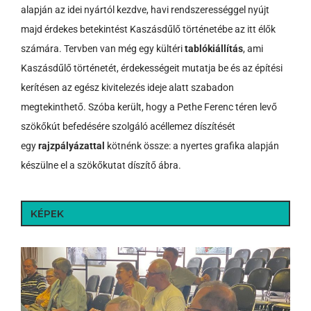
alapján az idei nyártól kezdve, havi rendszerességgel nyújt
majd érdekes betekintést Kaszásdűlő történetébe az itt élők
számára. Tervben van még egy kültéri
tablókiállítás
, ami
Kaszásdűlő történetét, érdekességeit mutatja be és az építési
kerítésen az egész kivitelezés ideje alatt szabadon
megtekinthető. Szóba került, hogy a Pethe Ferenc téren levő
szökőkút befedésére szolgáló acéllemez díszítését
egy
rajzpályázattal
kötnénk össze: a nyertes grafika alapján
készülne el a szökőkutat díszítő ábra.
KÉPEK