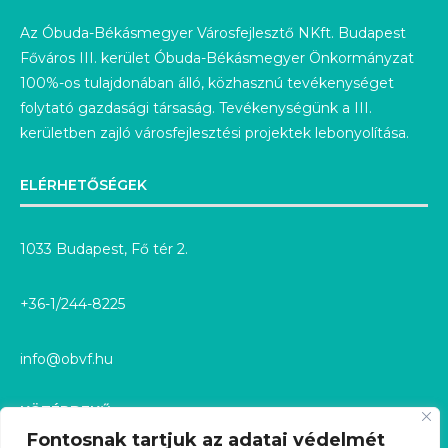
Az Óbuda-Békásmegyer Városfejlesztő NKft. Budapest
Főváros III. kerület Óbuda-Békásmegyer Önkormányzat
100%-os tulajdonában álló, közhasznú tevékenységet
folytató gazdasági társaság. Tevékenységünk a III.
kerületben zajló városfejlesztési projektek lebonyolítása.
ELÉRHETŐSÉGEK
1033 Budapest, Fő tér 2.
+36-1/244-8225
info@obvf.hu
KÖZÉRDEKŰ
Fontosnak tartjuk az adatai védelmét