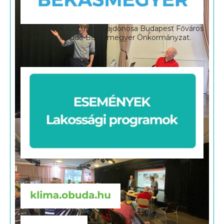
Társaságunk 100%-os tulajdonosa Budapest Főváros
III. kerület, Óbuda-Békásmegyer Önkormányzat.