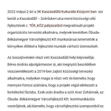
2022.május 2-án a 3K
Kaszásdűlői Kulturális Központ ban
sor
került a
Kaszásdűlő – Szérűskert utca menti közösségi célú
fejlesztések
c.
TÉR_KÖZ pályázatból
megvalósuló projekt
organizációs tervezési alkalmára, melynek keretében Óbuda-
Békásmegyer Városfejlesztő Kft munkatársai ismertették a
környéken élőkkel a fejlesztési munkák várható ütemezését.
Az összejövetelen részt vett Kaszásdűlő helyi képviselője,
Béres András alpolgármester úr, aki megnyitó beszédében
visszaemlékezett a 2019-ben zajlott közösségi tervezési
alkalmakra, melyeken maga is részt vett és kiemelte, hogy
mennyire fontos számára, hogy a projekt végül elérkezett a
kivitelezési fázisba. Ezek után átadta a szót Avar Zoltánnak, az
Óbuda- Békásmegyer Városfejlesztő Kft. kommunikációs
vezetőjének, aki kiemelte, hogy városfejlesztési szempontból ez