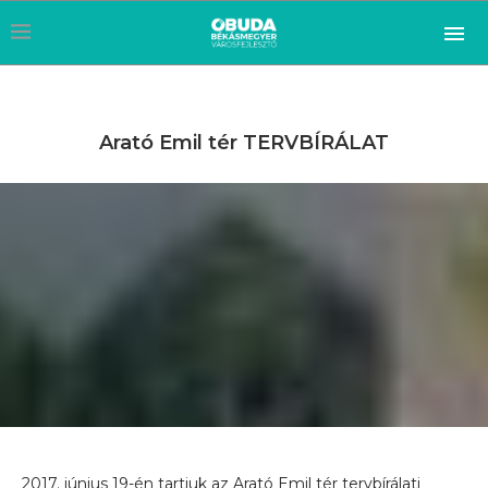
Arató Emil tér TERVBÍRÁLAT
2017. június 19-én tartjuk az Arató Emil tér tervbírálati