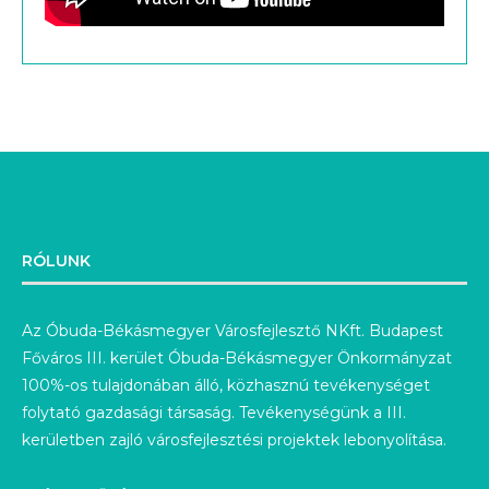
RÓLUNK
Az Óbuda-Békásmegyer Városfejlesztő NKft. Budapest
Főváros III. kerület Óbuda-Békásmegyer Önkormányzat
100%-os tulajdonában álló, közhasznú tevékenységet
folytató gazdasági társaság. Tevékenységünk a III.
kerületben zajló városfejlesztési projektek lebonyolítása.