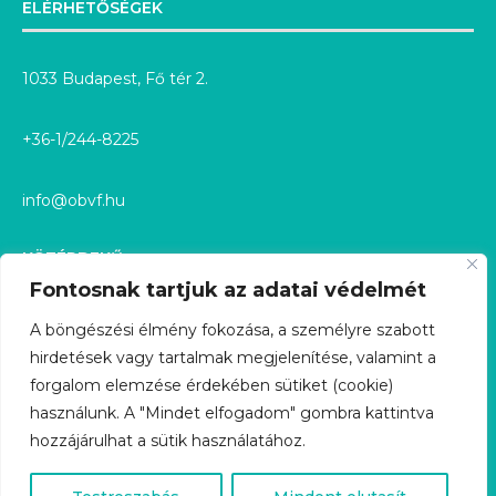
ELÉRHETŐSÉGEK
1033 Budapest, Fő tér 2.
+36-1/244-8225
info@obvf.hu
KÖZÉRDEKŰ
Fontosnak tartjuk az adatai védelmét
KÖZÉRDEKŰ ADATOK
A böngészési élmény fokozása, a személyre szabott
hirdetések vagy tartalmak megjelenítése, valamint a
KÖZÉRDEKŰ ADATIGÉNYLÉS
forgalom elemzése érdekében sütiket (cookie)
használunk. A "Mindet elfogadom" gombra kattintva
GDPR
hozzájárulhat a sütik használatához.
ÜGYFÉLSZOLGÁLAT