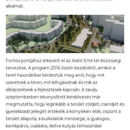
alkalmát.
Fontos pontjához érkezett el az Arató Emil tér közösségi
tervezése. A program 2016 őszén kezdődött, amikor a
teret használókat kérdeztük meg arról, hogy mit
szeretnek a téren, mit kifogásolnak és mik az
elképzeléseik a fejlesztések kapcsán. A tavaly
szeptemberben lebonyolított kérdőívezés már
megmutatta, hogy leginkább a terület zöldjét, csendjét és
gyerekbarát jellegét értékelik a környéken élők, viszont a
terület állapota, a burkolatok minősége, a gyalogos,
kerékpáros, családos, illetve kutyás térhasználat