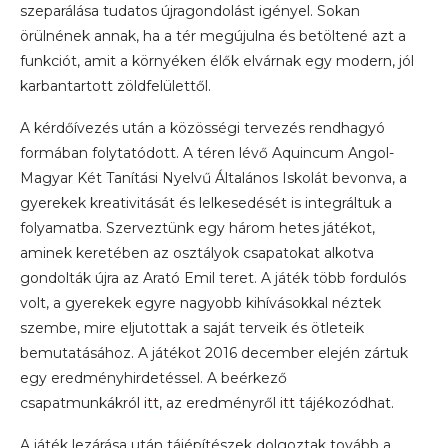
szeparálása tudatos újragondolást igényel. Sokan
örülnének annak, ha a tér megújulna és betöltené azt a
funkciót, amit a környéken élők elvárnak egy modern, jól
karbantartott zöldfelülettől.
A kérdőívezés után a közösségi tervezés rendhagyó
formában folytatódott. A téren lévő Aquincum Angol-
Magyar Két Tanítási Nyelvű Általános Iskolát bevonva, a
gyerekek kreativitását és lelkesedését is integráltuk a
folyamatba. Szerveztünk egy három hetes játékot,
aminek keretében az osztályok csapatokat alkotva
gondolták újra az Arató Emil teret. A játék több fordulós
volt, a gyerekek egyre nagyobb kihívásokkal néztek
szembe, mire eljutottak a saját terveik és ötleteik
bemutatásához. A játékot 2016 december elején zártuk
egy eredményhirdetéssel. A beérkező
csapatmunkákról
itt
, az eredményről
itt
tájékozódhat.
A játék lezárása után tájépítészek dolgoztak tovább a