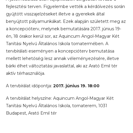
fejlesztési terven. Figyelembe vették a kérdőívezés során
gyűjtött visszajelzéseket illetve a gyerekek által
benyújtott pályamunkákat. Ezek alapján született meg az
a koncepcióterv, melynek bemutatására 2017. június 19-
én, 18 órakor kerül sor, az Aquincum Angol-Magyar Két
Tanítási Nyelvű Általános Iskola tornatermében. A
tervbírálati eseményen a koncepcióterv bemutatása
mellett lehetőség lesz annak véleményezésére, illetve
bárki élhet változtatási javaslattal, aki az Arató Emil tér
aktív térhasználója.
A tervbírálat időpontja:
2017. június 19. 18:00
A tervbírálat helyszíne: Aquincum Angol-Magyar Két
Tanítási Nyelvű Általános Iskola, tornaterem, 1031
Budapest, Arató Emil tér