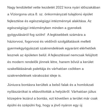
Nagy lendülettel vette kezdetét 2022 kora nyári időszakában
a Víziorgona utca 8. sz. önkormányzati tulajdonú épület
fejlesztése és egészségügyi intézménnyé alakítása. Az
egészségügyi intézményben minden a gyerekek
gyógyulásáról fog szólni! A legkisebbek számára a
háziorvosi, fogorvosi és védőnői szolgáltatások mellett
gyermekgyógyászati szakrendelések egyaránt elérhetőek
lesznek az épületen belül. A fejlesztéssel nemcsak felújított
és modern rendelők jönnek létre, hanem bővül a kerület
szakellátásának palettája és várhatóan csökken a
szakrendelések várakozási ideje is.
Júniusra bontásra kerültek a belső falak és a homlokzati
nyílászárókat is eltávolították a helyükről. Várhatóan július
közepére lezárul a bontás, ezt követően a terület már csak
épülni és szépülni fog, hogy a jövő nyáron egy új