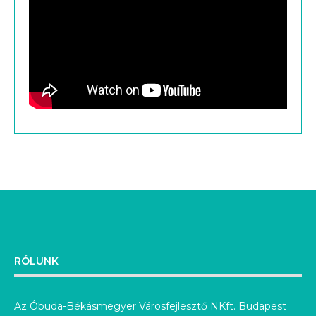
RÓLUNK
Az Óbuda-Békásmegyer Városfejlesztő NKft. Budapest