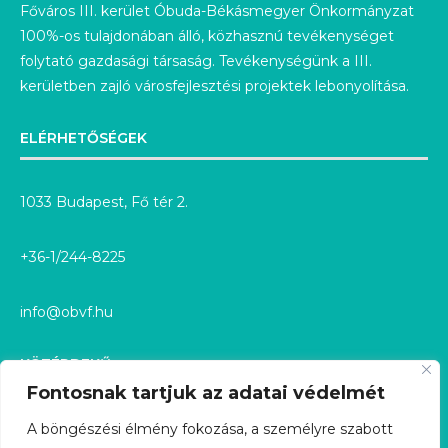
Főváros III. kerület Óbuda-Békásmegyer Önkormányzat
100%-os tulajdonában álló, közhasznú tevékenységet
folytató gazdasági társaság. Tevékenységünk a III.
kerületben zajló városfejlesztési projektek lebonyolítása.
ELÉRHETŐSÉGEK
1033 Budapest, Fő tér 2.
+36-1/244-8225
info@obvf.hu
KÖZÉRDEKŰ
Fontosnak tartjuk az adatai védelmét
KÖZÉRDEKŰ ADATOK
A böngészési élmény fokozása, a személyre szabott