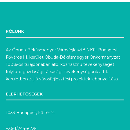
RÓLUNK
Az Óbuda-Békásmegyer Városfejlesztő NKft. Budapest
Főváros III. kerület Óbuda-Békásmegyer Önkormányzat
100%-os tulajdonában álló, közhasznú tevékenységet
folytató gazdasági társaság. Tevékenységünk a III.
kerületben zajló városfejlesztési projektek lebonyolítása.
ELÉRHETŐSÉGEK
1033 Budapest, Fő tér 2.
+36-1/244-8225