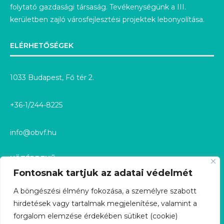
folytató gazdasági társaság. Tevékenységünk a III.
kerületben zajló városfejlesztési projektek lebonyolítása.
ELÉRHETŐSÉGEK
1033 Budapest, Fő tér 2.
+36-1/244-8225
info@obvf.hu
KÖZÉRDEKŰ
Fontosnak tartjuk az adatai védelmét
KÖZÉRDEKŰ ADATOK
A böngészési élmény fokozása, a személyre szabott
hirdetések vagy tartalmak megjelenítése, valamint a
KÖZÉRDEKŰ ADATIGÉNYLÉS
forgalom elemzése érdekében sütiket (cookie)