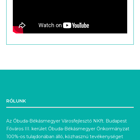
RÓLUNK
Az Óbuda-Békásmegyer Városfejlesztő NKft. Budapest
Főváros III. kerület Óbuda-Békásmegyer Önkormányzat
100%-os tulajdonában álló, közhasznú tevékenységet