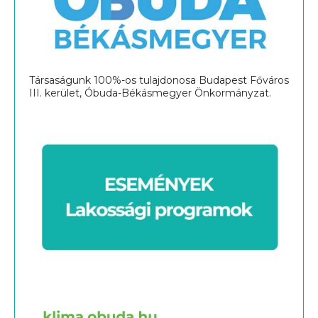
Társaságunk 100%-os tulajdonosa Budapest Főváros
III. kerület, Óbuda-Békásmegyer Önkormányzat.