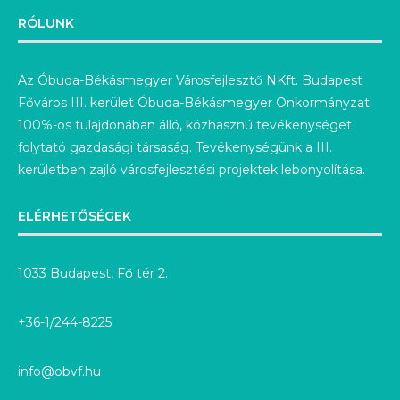
RÓLUNK
Az Óbuda-Békásmegyer Városfejlesztő NKft. Budapest
Főváros III. kerület Óbuda-Békásmegyer Önkormányzat
100%-os tulajdonában álló, közhasznú tevékenységet
folytató gazdasági társaság. Tevékenységünk a III.
kerületben zajló városfejlesztési projektek lebonyolítása.
ELÉRHETŐSÉGEK
1033 Budapest, Fő tér 2.
+36-1/244-8225
info@obvf.hu