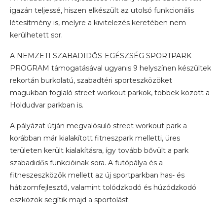
igazán teljessé, hiszen elkészült az utolsó funkcionális
létesítmény is, melyre a kivitelezés keretében nem
kerülhetett sor.
A NEMZETI SZABADIDŐS-EGÉSZSÉG SPORTPARK
PROGRAM támogatásával ugyanis 9 helyszínen készültek
rekortán burkolatú, szabadtéri sporteszközöket
magukban foglaló street workout parkok, többek között a
Holdudvar parkban is.
A pályázat útján megvalósuló street workout park a
korábban már kialakított fitneszpark melletti, üres
területen került kialakításra, így tovább bővült a park
szabadidős funkcióinak sora. A futópálya és a
fitneszeszközök mellett az új sportparkban has- és
hátizomfejlesztő, valamint tolódzkodó és húzódzkodó
eszközök segítik majd a sportolást.