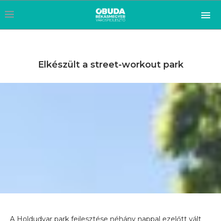
Elkészült a street-workout park
A Holdudvar park fejlesztése néhány nappal ezelőtt vált