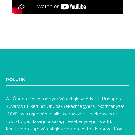
RÓLUNK
Az Óbuda-Békásmegyer Városfejlesztő NKft. Budapest
Főváros III. kerület Óbuda-Békásmegyer Önkormányzat
100%-os tulajdonában álló, közhasznú tevékenységet
folytató gazdasági társaság. Tevékenységünk a III.
kerületben zajló városfejlesztési projektek lebonyolítása.