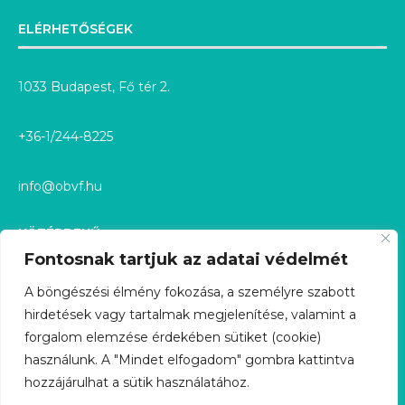
ELÉRHETŐSÉGEK
1033 Budapest, Fő tér 2.
+36-1/244-8225
info@obvf.hu
KÖZÉRDEKŰ
Fontosnak tartjuk az adatai védelmét
KÖZÉRDEKŰ ADATOK
A böngészési élmény fokozása, a személyre szabott
hirdetések vagy tartalmak megjelenítése, valamint a
KÖZÉRDEKŰ ADATIGÉNYLÉS
forgalom elemzése érdekében sütiket (cookie)
használunk. A "Mindet elfogadom" gombra kattintva
GDPR
hozzájárulhat a sütik használatához.
ÜGYFÉLSZOLGÁLAT