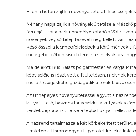
Ezen a héten zajlik a növényültetés, fák és cserjék
Néhány napja zajlik a növények ültetése a Mészkő pa
formáját. Bár a park ünnepélyes átadója 2017. szep
növények végső telepítésével meg kellett várni az
Késő ősszel a legmegfelelőbbek a körülmények a 
melegebb időben kisebb lenne az esélyük arra, ho
Ma délelőtt Bús Balázs polgármester és Varga Mihá
képviselője is részt vett a faültetésen, melynek k
mellett cserjékkel is gazdagodik a terület, összese
Az ünnepélyes növényültetéssel együtt a házirende
kutyafuttató, hasznos tanácsokkal a kutyások számár
terület bejáratánál, illetve a teqball pálya mellett is 
A házirend tartalmazza a két körbekerített terület, 
területen a Háromhegyek Egyesület kezeli a kulcso