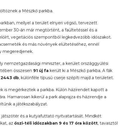
 költöznek a Mészkő parkba.
rkban, mellyel a terület elnyeri végső, tervezett
tember 30-án már megtörtént, a faültetéssel és a
 előírt, vegetációs szempontból legkedvezőbb időszakot.
facsemeték és más növények elültetéséhez, ennél
gy megeredjenek.
ly nemzetgazdasági miniszter, a kerület országgyűlési
eretében összesen
91 új fa
került ki a Mészkő parkba. A fák
n
2443 db
, különféle típusú cserje szépíti majd a területet.
k is megérkeztek a parkba. Külön házirendet kapott a
a. Hamarosan kikerül a park alaprajza és házirendje a
feltűnik a játékszabályzat.
a játszótér és a kutyafuttató nyitvatartását. Mindkét
kat, az
őszi-téli időszakban 9 és 17 óra között
, tavasztól