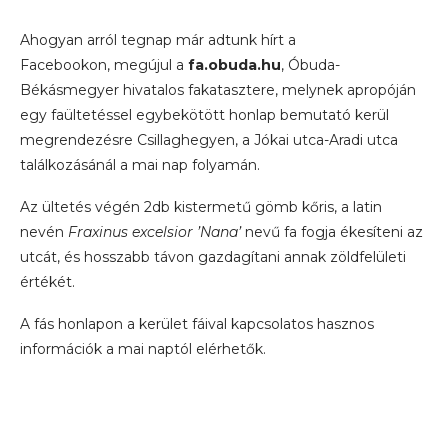
Ahogyan arról tegnap már adtunk hírt a
Facebookon, megújul a
fa.obuda.hu
, Óbuda-
Békásmegyer hivatalos fakatasztere, melynek apropóján
egy faültetéssel egybekötött honlap bemutató kerül
megrendezésre Csillaghegyen, a Jókai utca-Aradi utca
találkozásánál a mai nap folyamán.
Az ültetés végén 2db kistermetű gömb kőris, a latin
nevén
Fraxinus excelsior ’Nana’
nevű fa fogja ékesíteni az
utcát, és hosszabb távon gazdagítani annak zöldfelületi
értékét.
A fás honlapon a kerület fáival kapcsolatos hasznos
információk a mai naptól elérhetők.