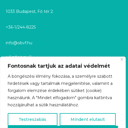
1033 Budapest, Fő tér 2.
+36-1/244-8225
info@obvf.hu
KÖZÉRDEKŰ
Fontosnak tartjuk az adatai védelmét
KÖZÉRDEKŰ ADATOK
A böngészési élmény fokozása, a személyre szabott
hirdetések vagy tartalmak megjelenítése, valamint a
KÖZÉRDEKŰ ADATIGÉNYLÉS
forgalom elemzése érdekében sütiket (cookie)
használunk. A "Mindet elfogadom" gombra kattintva
GDPR
hozzájárulhat a sütik használatához.
ÜGYFÉLSZOLGÁLAT
Testreszabás
Mindent elutasít
KARRIER