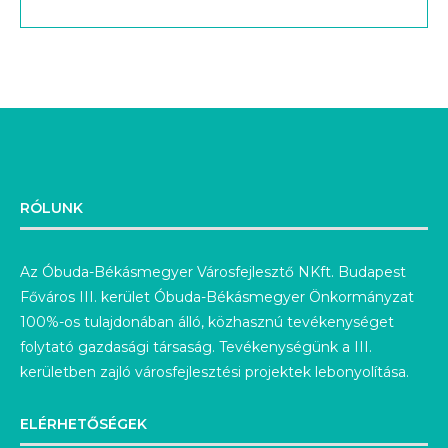
RÓLUNK
Az Óbuda-Békásmegyer Városfejlesztő NKft. Budapest
Főváros III. kerület Óbuda-Békásmegyer Önkormányzat
100%-os tulajdonában álló, közhasznú tevékenységet
folytató gazdasági társaság. Tevékenységünk a III.
kerületben zajló városfejlesztési projektek lebonyolítása.
ELÉRHETŐSÉGEK