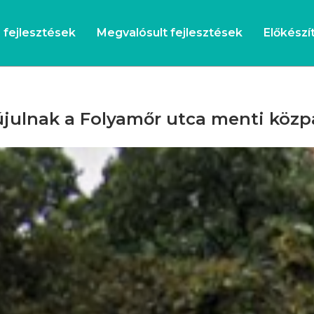
s fejlesztések
Megvalósult fejlesztések
Előkészít
julnak a Folyamőr utca menti közp