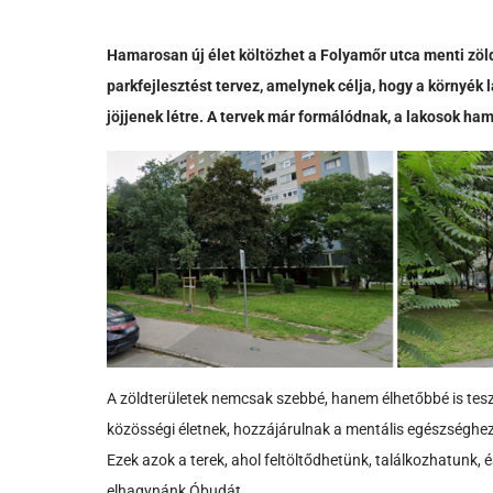
Hamarosan új élet költözhet a Folyamőr utca menti 
parkfejlesztést tervez, amelynek célja, hogy a környék 
jöjjenek létre. A tervek már formálódnak, a lakosok ha
A zöldterületek nemcsak szebbé, hanem élhetőbbé is tesz
közösségi életnek, hozzájárulnak a mentális egészséghez,
Ezek azok a terek, ahol feltöltődhetünk, találkozhatunk,
elhagynánk Óbudát.