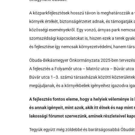
A közparkfejlesztések hosszú távon is meghatározzák a vá
környék értékét, biztonságérzetet adnak, és támogatják a
közösségi eseményekről. Egy vonzó, árnyas park nemcsa
szomszédsági kapcsolatokat is, hiszen ezek a terek gyak
és fejlesztése így nemcsak környezetvédelmi, hanem társ
Óbuda-Békásmegyer Önkormányzata 2025-ben tervezési fo
A fejlesztés a Folyamőr utca – Matróz utca – Búvár utca 
Búvár utca 1–3. számú társasházak közötti közterületeket é
megújuljanak, és a környékbeliek igényeihez igazodva igazán
A fejlesztés fontos eleme, hogy a helyiek véleménye is
és annak igényeit, mint azok, akik itt élnek és nap mi
lakossági fórumot szervezünk, aminek részleteivel ka
Tegyük együtt még zöldebbé és barátságosabbá Óbudát