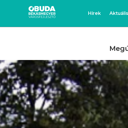
Hírek
Aktuáli
Megú