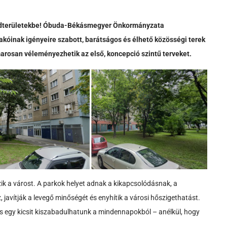
zöldterületekbe! Óbuda-Békásmegyer Önkormányzata
lakóinak igényeire szabott, barátságos és élhető közösségi terek
marosan véleményezhetik az első, koncepció szintű terveket.
ik a várost. A parkok helyet adnak a kikapcsolódásnak, a
 javítják a levegő minőségét és enyhítik a városi hőszigethatást.
 és egy kicsit kiszabadulhatunk a mindennapokból – anélkül, hogy