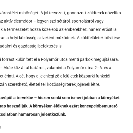
rosi élet minőségét. A jól tervezett, gondozott zöldterek növelik a
z aktív életmódot – legyen szó sétáról, sportolásról vagy
k a természetet hozza közelebb az emberekhez, hanem erősíti a
ran a helyi közösség szíveként működnek. A zöldfelületek bővítése
adalmi és gazdasági befektetés is.
rrást különített el a Folyamőr utca menti parkok megújítására.
– Akác köz által határolt, valamint a Folyamőr utca 2–6. és a
rinti. A cél, hogy a jelenlegi zöldfelületek közparki funkciói
 szerethető, élettel teli közösségi terek jöjjenek létre.
 beépül a tervekbe – hiszen senki sem ismeri jobban a környéket
nt nap használják. A környéken élőknek ezért koncepcióbemutató
pcsolatban hamarosan jelentkezünk.
!