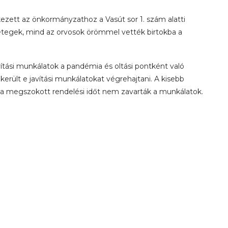
rkezett az önkormányzathoz a Vasút sor 1. szám alatti
gek, mind az orvosok örömmel vették birtokba a
avítási munkálatok a pandémia és oltási pontként való
rült e javítási munkálatokat végrehajtani. A kisebb
y a megszokott rendelési időt nem zavarták a munkálatok.