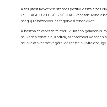
A felújítást követően számos pozitív visszajelzés é
CSILLAGHEGYI EGÉSZSÉGHÁZ kapcsán. Mind a bete
megújult háziorvosi és fogorvosi rendelőket.
A használat kapcsán felmerülő, kisebb garanciális j
működés miatt elhúzódtak, szeptember közepén sike
munkálatokat hétvégére időzítette a kivitelező, íg