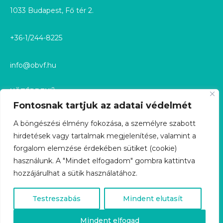
1033 Budapest, Fő tér 2.
+36-1/244-8225
info@obvf.hu
KÖZÉRDEKŰ
Fontosnak tartjuk az adatai védelmét
KÖZÉRDEKŰ ADATOK
A böngészési élmény fokozása, a személyre szabott
hirdetések vagy tartalmak megjelenítése, valamint a
KÖZÉRDEKŰ ADATIGÉNYLÉS
forgalom elemzése érdekében sütiket (cookie)
használunk. A "Mindet elfogadom" gombra kattintva
GDPR
hozzájárulhat a sütik használatához.
ÜGYFÉLSZOLGÁLAT
Testreszabás
Mindent elutasít
KARRIER
Mindent elfogad