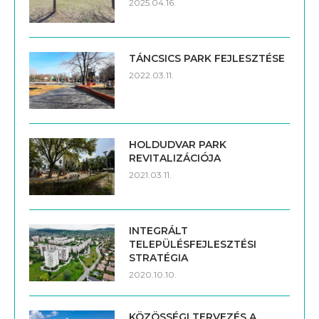
2025.04.16.
TÁNCSICS PARK FEJLESZTÉSE
2022.03.11.
HOLDUDVAR PARK
REVITALIZÁCIÓJA
2021.03.11.
INTEGRÁLT
TELEPÜLÉSFEJLESZTÉSI
STRATÉGIA
2020.10.10.
KÖZÖSSÉGI TERVEZÉS A