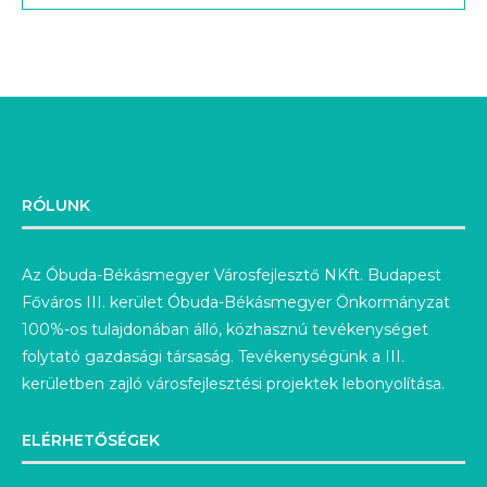
RÓLUNK
Az Óbuda-Békásmegyer Városfejlesztő NKft. Budapest
Főváros III. kerület Óbuda-Békásmegyer Önkormányzat
100%-os tulajdonában álló, közhasznú tevékenységet
folytató gazdasági társaság. Tevékenységünk a III.
kerületben zajló városfejlesztési projektek lebonyolítása.
ELÉRHETŐSÉGEK