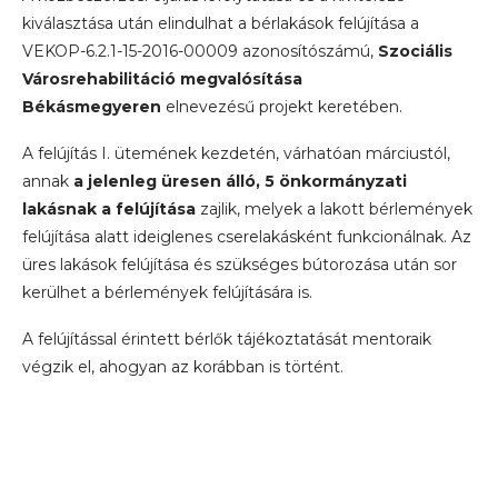
kiválasztása után elindulhat a bérlakások felújítása a
VEKOP-6.2.1-15-2016-00009 azonosítószámú,
Szociális
Városrehabilitáció megvalósítása
Békásmegyeren
elnevezésű projekt keretében.
A felújítás I. ütemének kezdetén, várhatóan márciustól,
annak
a jelenleg üresen álló, 5 önkormányzati
lakásnak a felújítása
zajlik, melyek a lakott bérlemények
felújítása alatt ideiglenes cserelakásként funkcionálnak. Az
üres lakások felújítása és szükséges bútorozása után sor
kerülhet a bérlemények felújítására is.
A felújítással érintett bérlők tájékoztatását mentoraik
végzik el, ahogyan az korábban is történt.