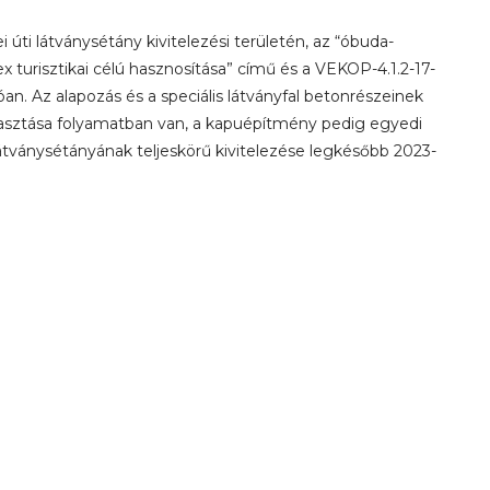
úti látványsétány kivitelezési területén, az “óbuda-
turisztikai célú hasznosítása” című és a VEKOP-4.1.2-17-
. Az alapozás és a speciális látványfal betonrészeinek
választása folyamatban van, a kapuépítmény pedig egyedi
ió látványsétányának teljeskörű kivitelezése legkésőbb 2023-