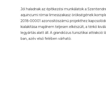
Jól haladnak az építkezési munkálatok a Szentendrei 
aquincumi római limesszakasz örökségének komplex 
2018-00001 azonosítószámú projekthez kapcsolódóan
kialakítása majdnem teljesen elkészült, a térkő ki
legyártás alatt áll. A grandiózus turisztikai attrakc
ban, azév első felében várható.