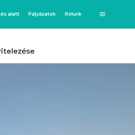
és alatt
Pályázatok
Rólunk
vitelezése