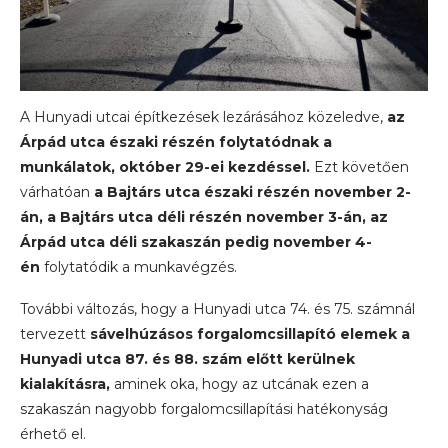
A Hunyadi utcai építkezések lezárásához közeledve,
az
Árpád utca északi részén folytatódnak a
munkálatok, október 29-ei kezdéssel.
Ezt követően
várhatóan
a Bajtárs utca északi részén november 2-
án,
a Bajtárs utca déli részén november 3-án, az
Árpád utca déli szakaszán pedig november 4-
én
folytatódik a munkavégzés.
További változás, hogy a Hunyadi utca 74. és 75. számnál
tervezett
sávelhúzásos forgalomcsillapító elemek a
Hunyadi utca 87. és 88. szám előtt kerülnek
kialakításra,
aminek oka, hogy az utcának ezen a
szakaszán nagyobb forgalomcsillapítási hatékonyság
érhető el.