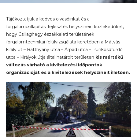
Tájékoztatjuk a kedves olvasóinkat és a
forgalomcsillapítási fejlesztés helyszínein közlekedőket,
hogy Csillaghegy északkeleti területének
forgalomtechnikai felülvizsgálata keretében a Mátyás
király út – Batthyány utca – Árpád utca – Pünkösdfürdő
utca – Királyok útja által határolt területen
kis mértékű
változás várható a kivitelezési időpontok
organizációját és a kivitelezések helyszíneit illetően.