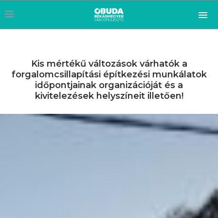
Kis mértékű változások várhatók a
forgalomcsillapítási építkezési munkálatok
időpontjainak organizációját és a
kivitelezések helyszíneit illetően!