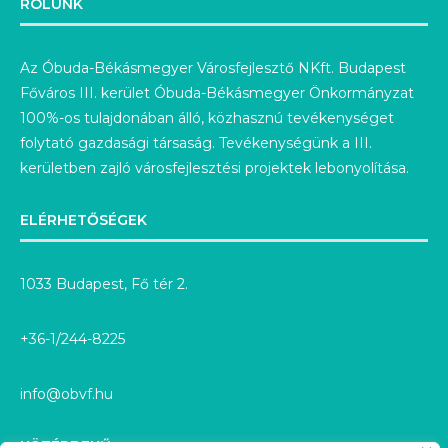
RÓLUNK
Az Óbuda-Békásmegyer Városfejlesztő NKft. Budapest
Főváros III. kerület Óbuda-Békásmegyer Önkormányzat
100%-os tulajdonában álló, közhasznú tevékenységet
folytató gazdasági társaság. Tevékenységünk a III.
kerületben zajló városfejlesztési projektek lebonyolítása.
ELÉRHETŐSÉGEK
1033 Budapest, Fő tér 2.
+36-1/244-8225
info@obvf.hu
KÖZÉRDEKŰ