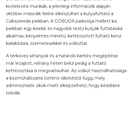
kivitelezési munkák, a jelenlegi információk alapján
október második felére elkészülhet a kutyafuttató a
Csíkszereda parkban. A GOBUDA parkolója mellett kis
parkban egy kisebb és nagyobb testű kutyák futtatására
alkalmas, kényelmes méretű, kettéosztott futtató kerül
kialakításra, szemetesekkel és ivókúttal.
A térköves sétányok és a határoló kerítés megépítése
már lezajlott, néhány héten belül pedig a futtató
kettéosztása is megvalósulhat. Az ivókút használhatósága
a közműhálózatra történő rákötéstől függ, mely
adminisztratív okok miatt elképzelhető, hogy későbbre
tolódik.