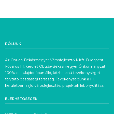
RÓLUNK
Az Óbuda-Békásmegyer Városfejlesztő NKft. Budapest
Főváros III. kerület Óbuda-Békásmegyer Önkormányzat
100%-os tulajdonában álló, közhasznú tevékenységet
folytató gazdasági társaság. Tevékenységünk a III.
kerületben zajló városfejlesztési projektek lebonyolítása.
ELÉRHETŐSÉGEK