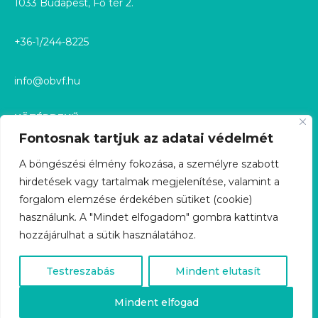
1033 Budapest, Fő tér 2.
+36-1/244-8225
info@obvf.hu
KÖZÉRDEKŰ
Fontosnak tartjuk az adatai védelmét
KÖZÉRDEKŰ ADATOK
A böngészési élmény fokozása, a személyre szabott
hirdetések vagy tartalmak megjelenítése, valamint a
KÖZÉRDEKŰ ADATIGÉNYLÉS
forgalom elemzése érdekében sütiket (cookie)
használunk. A "Mindet elfogadom" gombra kattintva
GDPR
hozzájárulhat a sütik használatához.
ÜGYFÉLSZOLGÁLAT
Testreszabás
Mindent elutasít
KARRIER
Mindent elfogad