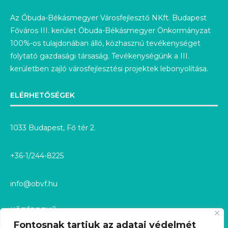
Az Óbuda-Békásmegyer Városfejlesztő NKft. Budapest
Főváros III. kerület Óbuda-Békásmegyer Önkormányzat
100%-os tulajdonában álló, közhasznú tevékenységet
folytató gazdasági társaság. Tevékenységünk a III.
kerületben zajló városfejlesztési projektek lebonyolítása.
ELÉRHETŐSÉGEK
1033 Budapest, Fő tér 2.
+36-1/244-8225
info@obvf.hu
KÖZÉRDEKŰ
Fontosnak tartjuk az adatai védelmét