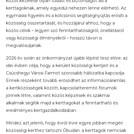
közös kezelése olyan tudást és biztonságot ad a
kerttagoknak, amely egyedül nehezen lenne elérhető. Az
egymásra figyelés és a kölcsönös segítségnyújtás erősíti a
közösség összetartását, és hozzájárul ahhoz, hogy a
közös célok – legyen szó fenntarthatóságról, önellátásról
vagy közösségi élményekről – hosszú távon is
megvalósuljanak.
2026 év során az önkormányzat újabb lépést tesz előre: az
idei évben célja, hogy a kerület közösségi kertjeit és a
Csúcshegyi Városi Farmot szorosabb hálózatba kapcsolja.
Ennek részeként tovább erősödhet az információáramlás
a kertközösségek között, kapcsolatteremtő fórumok
jönnek létre, valamint közös képzések és szakmai
alkalmak segítik majd a kerttagokat a fenntartható és
eredményes kertgazdálkodásban.
Mindez azt jelenti, hogy évről évre egyre jobban megéri
közösségi kerthez tartozni Óbudán: a kerttagok nemcsak