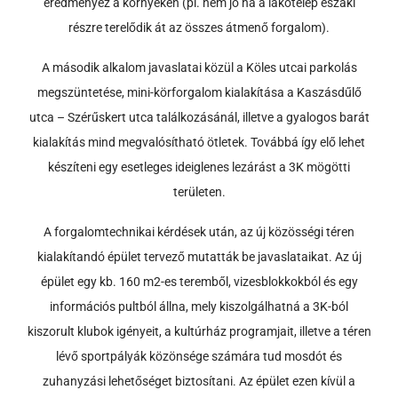
eredményez a környéken (pl. nem jó ha a lakótelep északi
részre terelődik át az összes átmenő forgalom).
A második alkalom javaslatai közül a Köles utcai parkolás
megszüntetése, mini-körforgalom kialakítása a Kaszásdűlő
utca – Szérűskert utca találkozásánál, illetve a gyalogos barát
kialakítás mind megvalósítható ötletek. Továbbá így elő lehet
készíteni egy esetleges ideiglenes lezárást a 3K mögötti
területen.
A forgalomtechnikai kérdések után, az új közösségi téren
kialakítandó épület tervező mutatták be javaslataikat. Az új
épület egy kb. 160 m2-es teremből, vizesblokkokból és egy
információs pultból állna, mely kiszolgálhatná a 3K-ból
kiszorult klubok igényeit, a kultúrház programjait, illetve a téren
lévő sportpályák közönsége számára tud mosdót és
zuhanyzási lehetőséget biztosítani. Az épület ezen kívül a