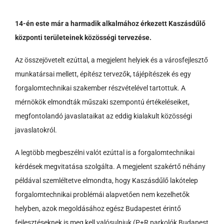
14-én este már a harmadik alkalmához érkezett Kaszásdűlő
központi területeinek közösségi tervezése.
Az összejövetelt ezúttal, a megjelent helyiek és a városfejlesztő
munkatársai mellett, építész tervezők, tájépítészek és egy
forgalomtechnikai szakember részvételével tartottuk. A
mérnökök elmondták műszaki szempontú értékeléseiket,
megfontolandó javaslataikat az eddig kialakult közösségi
javaslatokról.
A legtöbb megbeszélni valót ezúttal is a forgalomtechnikai
kérdések megvitatása szolgálta. A megjelent szakértő néhány
példával szemléltetve elmondta, hogy Kaszásdűlő lakótelep
forgalomtechnikai problémái alapvetően nem kezelhetők
helyben, azok megoldásához egész Budapestet érintő
fejlesztéseknek is meg kell valósulniuk (P+R parkolók Budapest