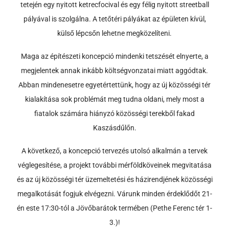
tetején egy nyitott ketrecfocival és egy félig nyitott streetball
pályával is szolgálna. A tetőtéri pályákat az épületen kívül,
külső lépcsőn lehetne megközelíteni.
Maga az építészeti koncepció mindenki tetszését elnyerte, a
megjelentek annak inkább költségvonzatai miatt aggódtak.
Abban mindenesetre egyetértettünk, hogy az új közösségi tér
kialakítása sok problémát meg tudna oldani, mely most a
fiatalok számára hiányzó közösségi terekből fakad
Kaszásdűlőn.
A következő, a koncepció tervezés utolsó alkalmán a tervek
véglegesítése, a projekt további mérföldköveinek megvitatása
és az új közösségi tér üzemeltetési és házirendjének közösségi
megalkotását fogjuk elvégezni. Várunk minden érdeklődőt 21-
én este 17:30-tól a Jövőbarátok termében (Pethe Ferenc tér 1-
3.)!