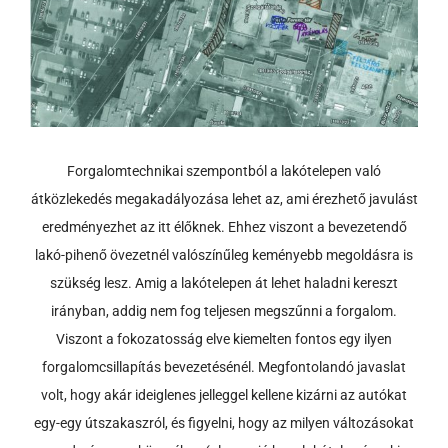
Forgalomtechnikai szempontból a lakótelepen való
átközlekedés megakadályozása lehet az, ami érezhető javulást
eredményezhet az itt élőknek. Ehhez viszont a bevezetendő
lakó-pihenő övezetnél valószínűleg keményebb megoldásra is
szükség lesz. Amig a lakótelepen át lehet haladni kereszt
irányban, addig nem fog teljesen megszűnni a forgalom.
Viszont a fokozatosság elve kiemelten fontos egy ilyen
forgalomcsillapítás bevezetésénél. Megfontolandó javaslat
volt, hogy akár ideiglenes jelleggel kellene kizárni az autókat
egy-egy útszakaszról, és figyelni, hogy az milyen változásokat