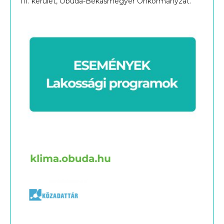
III. kerület, Óbuda-Békásmegyer Önkormányzat.