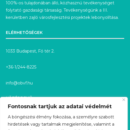
100%-os tulajdonában álló, közhasznú tevékenységet
folytató gazdasági társaság. Tevékenységünk a III.
kerületben zajló városfejlesztési projektek lebonyolítása.
ELÉRHETŐSÉGEK
1033 Budapest, Fő tér 2.
+36-1/244-8225
info@obvf.hu
KÖZÉRDEKŰ
Fontosnak tartjuk az adatai védelmét
KÖZÉRDEKŰ ADATOK
A böngészési élmény fokozása, a személyre szabott
hirdetések vagy tartalmak megjelenítése, valamint a
KÖZÉRDEKŰ ADATIGÉNYLÉS