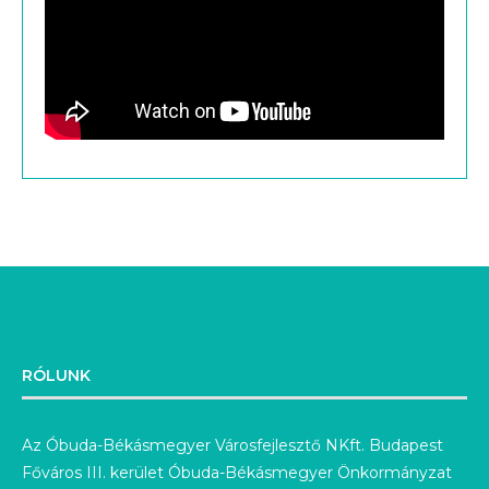
RÓLUNK
Az Óbuda-Békásmegyer Városfejlesztő NKft. Budapest
Főváros III. kerület Óbuda-Békásmegyer Önkormányzat