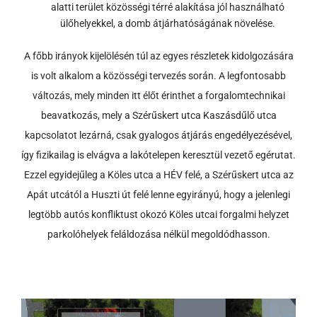
alatti terület közösségi térré alakítása jól használható
ülőhelyekkel, a domb átjárhatóságának növelése.
A főbb irányok kijelölésén túl az egyes részletek kidolgozására
is volt alkalom a közösségi tervezés során. A legfontosabb
változás, mely minden itt élőt érinthet a forgalomtechnikai
beavatkozás, mely a Szérűskert utca Kaszásdűlő utca
kapcsolatot lezárná, csak gyalogos átjárás engedélyezésével,
így fizikailag is elvágva a lakótelepen keresztül vezető egérutat.
Ezzel egyidejűleg a Köles utca a HÉV felé, a Szérűskert utca az
Apát utcától a Huszti út felé lenne egyirányú, hogy a jelenlegi
legtöbb autós konfliktust okozó Köles utcai forgalmi helyzet
parkolóhelyek feláldozása nélkül megoldódhasson.