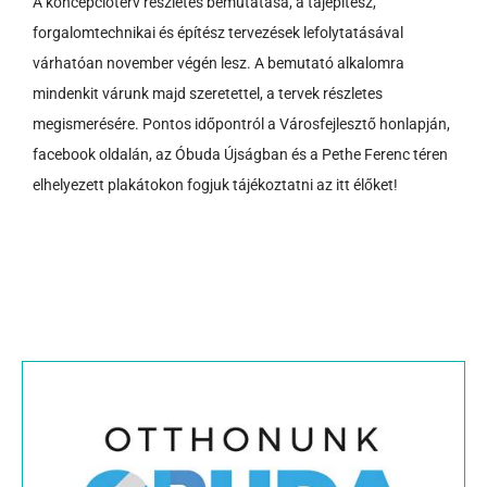
A koncepcióterv részletes bemutatása, a tájépítész,
forgalomtechnikai és építész tervezések lefolytatásával
várhatóan november végén lesz. A bemutató alkalomra
mindenkit várunk majd szeretettel, a tervek részletes
megismerésére. Pontos időpontról a Városfejlesztő honlapján,
facebook oldalán, az Óbuda Újságban és a Pethe Ferenc téren
elhelyezett plakátokon fogjuk tájékoztatni az itt élőket!