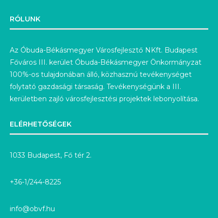
RÓLUNK
Az Óbuda-Békásmegyer Városfejlesztő NKft. Budapest
Főváros III. kerület Óbuda-Békásmegyer Önkormányzat
100%-os tulajdonában álló, közhasznú tevékenységet
folytató gazdasági társaság. Tevékenységünk a III.
kerületben zajló városfejlesztési projektek lebonyolítása.
ELÉRHETŐSÉGEK
1033 Budapest, Fő tér 2.
+36-1/244-8225
info@obvf.hu