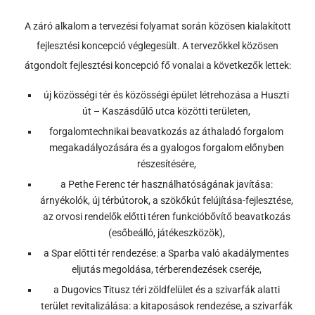
A záró alkalom a tervezési folyamat során közösen kialakított
fejlesztési koncepció véglegesült. A tervezőkkel közösen
átgondolt fejlesztési koncepció fő vonalai a következők lettek:
új közösségi tér és közösségi épület létrehozása a Huszti
út – Kaszásdűlő utca közötti területen,
forgalomtechnikai beavatkozás az áthaladó forgalom
megakadályozására és a gyalogos forgalom előnyben
részesítésére,
a Pethe Ferenc tér használhatóságának javítása:
árnyékolók, új térbútorok, a szökőkút felújítása-fejlesztése,
az orvosi rendelők előtti téren funkcióbővítő beavatkozás
(esőbeálló, játékeszközök),
a Spar előtti tér rendezése: a Sparba való akadálymentes
eljutás megoldása, térberendezések cseréje,
a Dugovics Titusz téri zöldfelület és a szivarfák alatti
terület revitalizálása: a kitaposások rendezése, a szivarfák