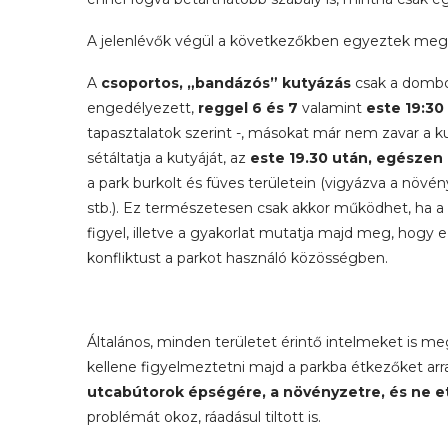
A jelenlévők végül a következőkben egyeztek meg
A
csoportos, „bandázós” kutyázás
csak a dombok
engedélyezett,
reggel 6 és 7
valamint
este 19:30
tapasztalatok szerint -, másokat már nem zavar a k
sétáltatja a kutyáját, az
este 19.30 után, egészen 
a park burkolt és füves területein (vigyázva a növén
stb.). Ez természetesen csak akkor működhet, ha 
figyel, illetve a gyakorlat mutatja majd meg, hogy
konfliktust a parkot használó közösségben.
Általános, minden területet érintő intelmeket is
kellene figyelmeztetni majd a parkba étkezőket ar
utcabútorok épségére, a növényzetre, és ne 
problémát okoz, ráadásul tiltott is.