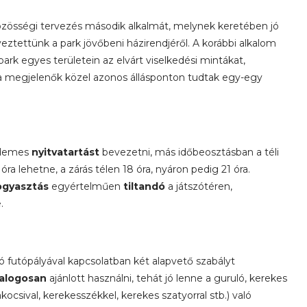
 közösségi tervezés második alkalmát, melynek keretében jó
yeztettünk a park jövőbeni házirendjéről. A korábbi alkalom
rk egyes területein az elvárt viselkedési mintákat,
 a megjelenők közel azonos állásponton tudtak egy-egy
érdemes
nyitvatartást
bevezetni, más időbeosztásban a téli
ra lehetne, a zárás télen 18 óra, nyáron pedig 21 óra.
ogyasztás
egyértelműen
tiltandó
a játszótéren,
.
ó futópályával kapcsolatban két alapvető szabályt
yalogosan
ajánlott használni, tehát jó lenne a guruló, kerekes
akocsival, kerekesszékkel, kerekes szatyorral stb.) való