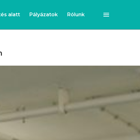
és alatt
Pályázatok
Rólunk
m