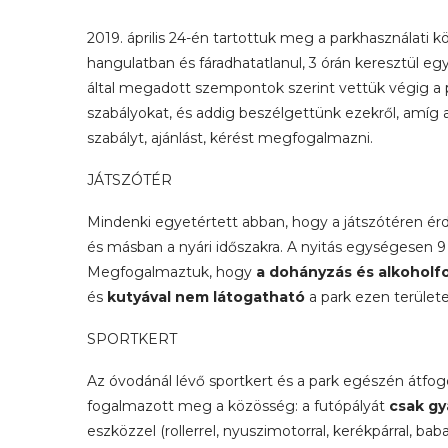
2019. április 24-én tartottuk meg a parkhasználati
hangulatban és fáradhatatlanul, 3 órán keresztül eg
által megadott szempontok szerint vettük végig a pa
szabályokat, és addig beszélgettünk ezekről, amíg
szabályt, ajánlást, kérést megfogalmazni.
JÁTSZÓTÉR
Mindenki egyetértett abban, hogy a játszótéren 
és másban a nyári időszakra. A nyitás egységesen 9 ó
Megfogalmaztuk, hogy
a dohányzás és alkoholf
és
kutyával nem látogatható
a park ezen területe
SPORTKERT
Az óvodánál lévő sportkert és a park egészén átfog
fogalmazott meg a közösség: a futópályát
csak g
eszközzel (rollerrel, nyuszimotorral, kerékpárral, bab