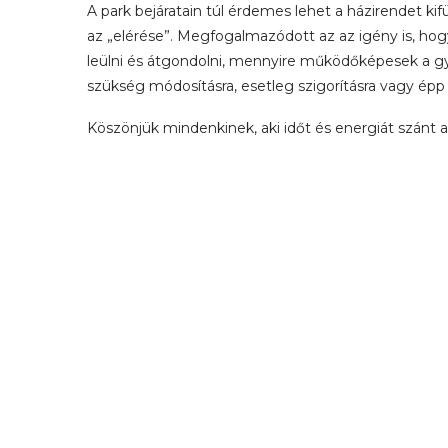
A park bejáratain túl érdemes lehet a házirendet k
az „elérése”. Megfogalmazódott az az igény is, ho
leülni és átgondolni, mennyire működőképesek a gy
szükség módosításra, esetleg szigorításra vagy épp
Köszönjük mindenkinek, aki időt és energiát szánt a