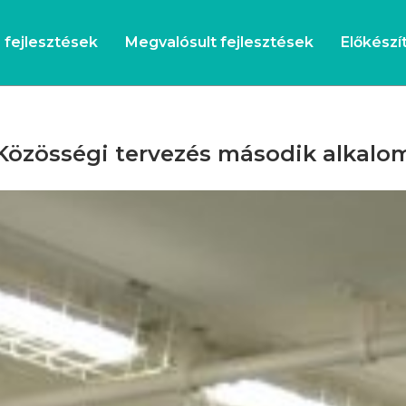
s fejlesztések
Megvalósult fejlesztések
Előkészít
Közösségi tervezés második alkalo