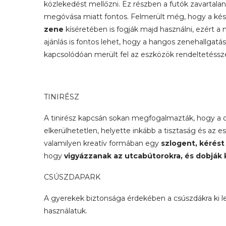
közlekedést mellőzni. Ez részben a futók zavartalans
megóvása miatt fontos. Felmerült még, hogy a kés
zene
kíséretében is fogják majd használni, ezért 
ajánlás is fontos lehet, hogy a hangos zenehallgat
kapcsolódóan merült fel az eszközök rendeltetéssze
TINIRÉSZ
A tinirész kapcsán sokan megfogalmazták, hogy a do
elkerülhetetlen, helyette inkább a tisztaság és a
valamilyen kreatív formában egy
szlogent, kérést
hogy
vigyázzanak az utcabútorokra, és dobják
CSÚSZDAPARK
A gyerekek biztonsága érdekében a csúszdákra ki le
használatuk.