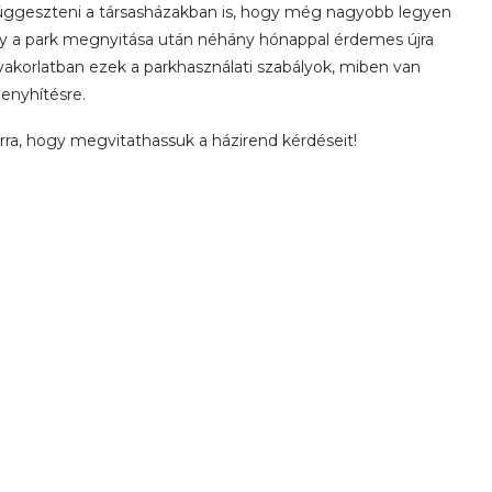
ifüggeszteni a társasházakban is, hogy még nagyobb legyen
gy a park megnyitása után néhány hónappal érdemes újra
akorlatban ezek a parkhasználati szabályok, miben van
 enyhítésre.
rra, hogy megvitathassuk a házirend kérdéseit!