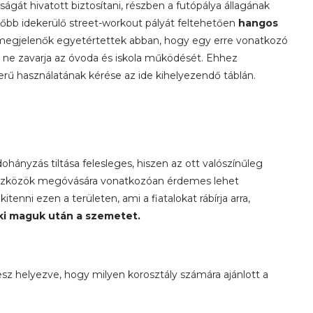
ágát hivatott biztosítani, részben a futópálya állagának
őbb idekerülő street-workout pályát feltehetően
hangos
a megjelenők egyetértettek abban, hogy egy erre vonatkozó
ás ne zavarja az óvoda és iskola működését. Ehhez
rű használatának kérése az ide kihelyezendő táblán.
hányzás tiltása felesleges, hiszen az ott valószínűleg
z eszközök megóvására vonatkozóan érdemes lehet
kitenni ezen a területen, ami a fiatalokat rábírja arra,
 ki maguk után a szemetet.
sz helyezve, hogy milyen korosztály számára ajánlott a