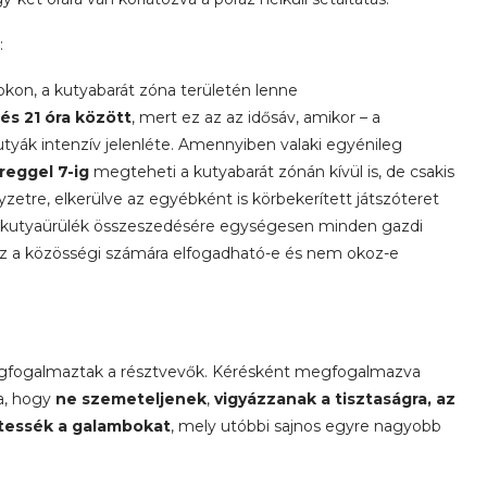
:
on, a kutyabarát zóna területén lenne
 és 21 óra között
, mert ez az az idősáv, amikor – a
utyák intenzív jelenléte. Amennyiben valaki egyénileg
reggel 7-ig
megteheti a kutyabarát zónán kívül is, de csakis
yzetre, elkerülve az egyébként is körbekerített játszóteret
a kutyaürülék összeszedésére egységesen minden gazdi
 ez a közösségi számára elfogadható-e és nem okoz-e
 megfogalmaztak a résztvevők. Kérésként megfogalmazva
ra, hogy
ne szemeteljenek
,
vigyázzanak a tisztaságra, az
etessék a galambokat
, mely utóbbi sajnos egyre nagyobb