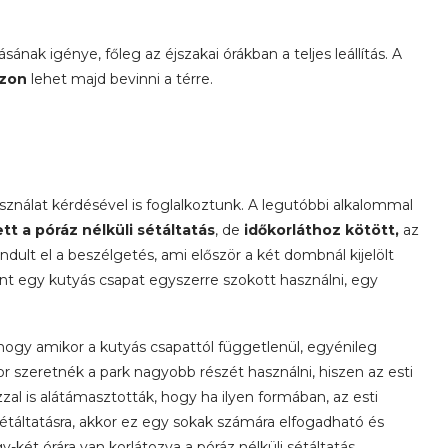
ak igénye, főleg az éjszakai órákban a teljes leállítás. A
ázon
lehet majd bevinni a térre.
asználat kérdésével is foglalkoztunk. A legutóbbi alkalommal
 a póráz nélküli sétáltatás
, de
időkorláthoz kötött,
az
dult el a beszélgetés, ami először a két dombnál kijelölt
nt egy kutyás csapat egyszerre szokott használni, egy
 hogy amikor a kutyás csapattól függetlenül, egyénileg
kor szeretnék a park nagyobb részét használni, hiszen az esti
al is alátámasztották, hogy ha ilyen formában, az esti
 sétáltatásra, akkor ez egy sokak számára elfogadható és
-két órára van korlátozva a póráz nélküli sétáltatás.