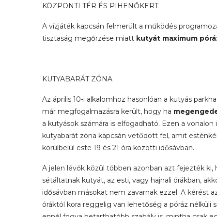
KÖZPONTI TÉR ÉS PIHENŐKERT
A vízjáték kapcsán felmerült a működés programozásán
tisztaság megőrzése miatt
kutyát maximum pór
KUTYABARÁT ZÓNA
Az április 10-i alkalomhoz hasonlóan a kutyás parkh
már megfogalmazásra került, hogy ha
megengedett
a kutyások számára is elfogadható. Ezen a vonalon in
kutyabarát zóna kapcsán vetődött fel, amit esténké
körülbelül este 19 és 21 óra közötti idősávban.
A jelen lévők közül többen azonban azt fejezték ki,
sétáltatnak kutyát, az esti, vagy hajnali órákban, ak
idősávban másokat nem zavarnak ezzel. A kérést azz
óráktól kora reggelig van lehetőség a póráz nélküli
ennél fogva betarthatóbb szabály is, mintha csak egy