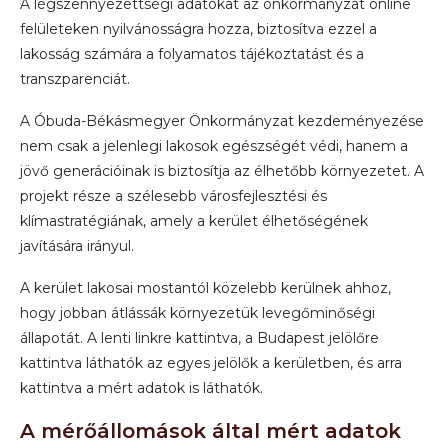
A légszennyezettségi adatokat az önkormányzat online
felületeken nyilvánosságra hozza, biztosítva ezzel a
lakosság számára a folyamatos tájékoztatást és a
transzparenciát.
A Óbuda-Békásmegyer Önkormányzat kezdeményezése
nem csak a jelenlegi lakosok egészségét védi, hanem a
jövő generációinak is biztosítja az élhetőbb környezetet. A
projekt része a szélesebb városfejlesztési és
klímastratégiának, amely a kerület élhetőségének
javítására irányul.
A kerület lakosai mostantól közelebb kerülnek ahhoz,
hogy jobban átlássák környezetük levegőminőségi
állapotát. A lenti linkre kattintva, a Budapest jelölőre
kattintva láthatók az egyes jelölők a kerületben, és arra
kattintva a mért adatok is láthatók.
A mérőállomások által mért adatok