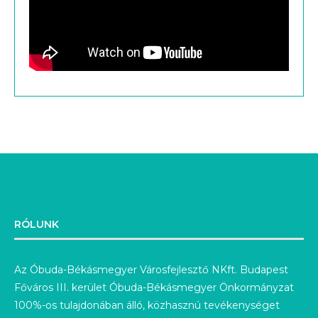
RÓLUNK
Az Óbuda-Békásmegyer Városfejlesztő NKft. Budapest
Főváros III. kerület Óbuda-Békásmegyer Önkormányzat
100%-os tulajdonában álló, közhasznú tevékenységet