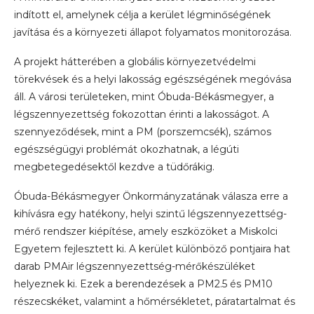
indított el, amelynek célja a kerület légminőségének
javítása és a környezeti állapot folyamatos monitorozása.
A projekt hátterében a globális környezetvédelmi
törekvések és a helyi lakosság egészségének megóvása
áll. A városi területeken, mint Óbuda-Békásmegyer, a
légszennyezettség fokozottan érinti a lakosságot. A
szennyeződések, mint a PM (porszemcsék), számos
egészségügyi problémát okozhatnak, a légúti
megbetegedésektől kezdve a tüdőrákig.
Óbuda-Békásmegyer Önkormányzatának válasza erre a
kihívásra egy hatékony, helyi szintű légszennyezettség-
mérő rendszer kiépítése, amely eszközöket a Miskolci
Egyetem fejlesztett ki. A kerület különböző pontjaira hat
darab PMAir légszennyezettség-mérőkészüléket
helyeznek ki. Ezek a berendezések a PM2.5 és PM10
részecskéket, valamint a hőmérsékletet, páratartalmat és