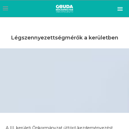
Légszennyezettségmérők a kerületben
A III. kerületi Önkormányzat úttörő kezdeményezést