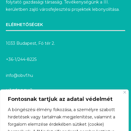
folytató gazdasági társaság. Tevékenységünk a III.
kerületben zajló városfejlesztési projektek lebonyolítása.
ELÉRHETŐSÉGEK
1033 Budapest, Fő tér 2.
+36-1/244-8225
info@obvf.hu
KÖZÉRDEKŰ
Fontosnak tartjuk az adatai védelmét
KÖZÉRDEKŰ ADATOK
A böngészési élmény fokozása, a személyre szabott
hirdetések vagy tartalmak megjelenítése, valamint a
KÖZÉRDEKŰ ADATIGÉNYLÉS
forgalom elemzése érdekében sütiket (cookie)