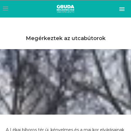
Megérkeztek az utcabútorok
A Lékai bíboros tér új, kényelmes és a mai kor elvárásainak