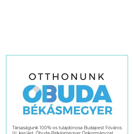
Társaságunk 100%-os tulajdonosa Budapest Főváros
III. kerület, Óbuda-Békásmegyer Önkormányzat.