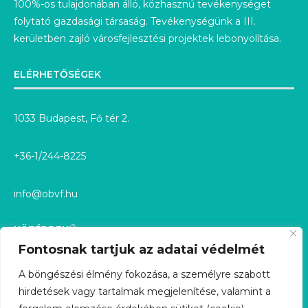
100%-os tulajdonában álló, közhasznú tevékenységet
folytató gazdasági társaság. Tevékenységünk a III.
kerületben zajló városfejlesztési projektek lebonyolítása.
ELÉRHETŐSÉGEK
1033 Budapest, Fő tér 2.
+36-1/244-8225
info@obvf.hu
KÖZÉRDEKŰ
Fontosnak tartjuk az adatai védelmét
KÖZÉRDEKŰ ADATOK
A böngészési élmény fokozása, a személyre szabott
hirdetések vagy tartalmak megjelenítése, valamint a
KÖZÉRDEKŰ ADATIGÉNYLÉS