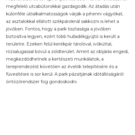
megfelelő utcabútorokkal gazdagodik. Az átadás után
különféle ülőalkalmatosságok várják a pihenni vágyókat,
az asztalokkal ellátott székpároknál sakkozni is lehet a
jövőben. Fontos, hogy a park tisztasága a jövőben
biztosítva legyen, ezért több hulladékgyűjtő is került a
területre. Ezeken felül kerékpár tárolóval, ivókúttal,
rózsalugassal bővül a zöldterület. Amint az időjárás engedi,
megkezdődhetnek a kertészeti munkálatok, a
tereprendezést követően az évelők telepítésére és a
füvesítésre is sor kerül. A park pázsitjának időtállóságáról
öntözőrendszer fog gondoskodni.