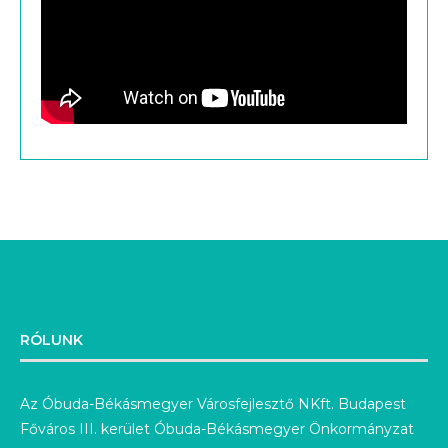
RÓLUNK
Az Óbuda-Békásmegyer Városfejlesztő NKft. Budapest
Főváros III. kerület Óbuda-Békásmegyer Önkormányzat