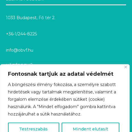
1033 Budapest, Fő tér 2.
+36-1/244-8225
info@obvf.hu
KÖZÉRDEKŰ
Fontosnak tartjuk az adatai védelmét
KÖZÉRDEKŰ ADATOK
A böngészési élmény fokozása, a személyre szabott
hirdetések vagy tartalmak megjelenítése, valamint a
KÖZÉRDEKŰ ADATIGÉNYLÉS
forgalom elemzése érdekében sütiket (cookie)
használunk. A "Mindet elfogadom" gombra kattintva
GDPR
hozzájárulhat a sütik használatához.
ÜGYFÉLSZOLGÁLAT
Testreszabás
Mindent elutasít