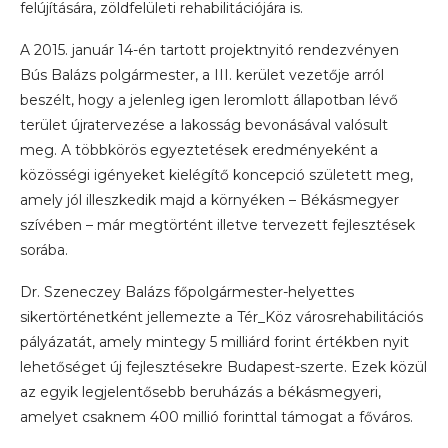
felújítására, zöldfelületi rehabilitációjára is.
A 2015. január 14-én tartott projektnyitó rendezvényen
Bús Balázs polgármester, a III. kerület vezetője arról
beszélt, hogy a jelenleg igen leromlott állapotban lévő
terület újratervezése a lakosság bevonásával valósult
meg. A többkörös egyeztetések eredményeként a
közösségi igényeket kielégítő koncepció született meg,
amely jól illeszkedik majd a környéken – Békásmegyer
szívében – már megtörtént illetve tervezett fejlesztések
sorába.
Dr. Szeneczey Balázs főpolgármester-helyettes
sikertörténetként jellemezte a Tér_Köz városrehabilitációs
pályázatát, amely mintegy 5 milliárd forint értékben nyit
lehetőséget új fejlesztésekre Budapest-szerte. Ezek közül
az egyik legjelentősebb beruházás a békásmegyeri,
amelyet csaknem 400 millió forinttal támogat a főváros.