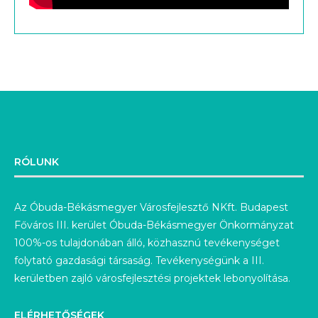
RÓLUNK
Az Óbuda-Békásmegyer Városfejlesztő NKft. Budapest
Főváros III. kerület Óbuda-Békásmegyer Önkormányzat
100%-os tulajdonában álló, közhasznú tevékenységet
folytató gazdasági társaság. Tevékenységünk a III.
kerületben zajló városfejlesztési projektek lebonyolítása.
ELÉRHETŐSÉGEK