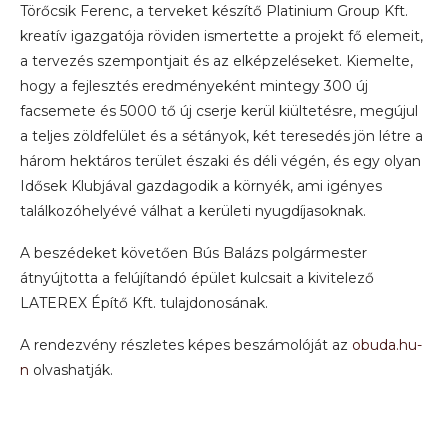
Törőcsik Ferenc, a terveket készítő Platinium Group Kft.
kreatív igazgatója röviden ismertette a projekt fő elemeit,
a tervezés szempontjait és az elképzeléseket. Kiemelte,
hogy a fejlesztés eredményeként mintegy 300 új
facsemete és 5000 tő új cserje kerül kiültetésre, megújul
a teljes zöldfelület és a sétányok, két teresedés jön létre a
három hektáros terület északi és déli végén, és egy olyan
Idősek Klubjával gazdagodik a környék, ami igényes
találkozóhelyévé válhat a kerületi nyugdíjasoknak.
A beszédeket követően Bús Balázs polgármester
átnyújtotta a felújítandó épület kulcsait a kivitelező
LATEREX Építő Kft. tulajdonosának.
A rendezvény részletes képes beszámolóját az
obuda.hu-
n
olvashatják.