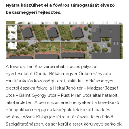
Nyárra készülhet el a főváros támogatását élvező
békásmegyeri fejlesztés.
A fővárosi Tér_Köz városrehabilitációs pályázat
nyerteseként Óbuda-Békásmegyer Önkormányzata
multifunkciós közösségi teret alakít ki a békásmegyeri
piactól északra fekvő, a Heltai Jenő tér – Madzsar József
utca – Bálint György utca – Füst Milán utca által határolt
lakóterületen. A beruházás eredményeként a következő
hónapokban megújul a lakóépületek közötti park és
sétány, Idősek Klubja jön létre a tér északi felén fekvő
Szolgáltatóházban, és sor kerül a teret körülvevő parkolók