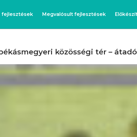
s fejlesztések
Megvalósult fejlesztések
Előkészít
békásmegyeri közösségi tér – áta