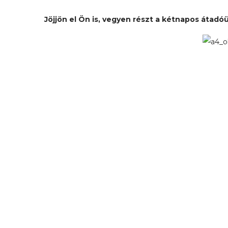
Jöjjön el Ön is, vegyen részt a kétnapos átad