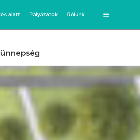
és alatt
Pályázatok
Rólunk
dóünnepség