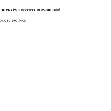
óünnepség ingyenes programjain!