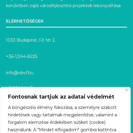
kerületben zajló városfejlesztési projektek lebonyolítása.
ELÉRHETŐSÉGEK
1033 Budapest, Fő tér 2.
+36-1/244-8225
info@obvf.hu
KÖZÉRDEKŰ
Fontosnak tartjuk az adatai védelmét
KÖZÉRDEKŰ ADATOK
A böngészési élmény fokozása, a személyre szabott
hirdetések vagy tartalmak megjelenítése, valamint a
KÖZÉRDEKŰ ADATIGÉNYLÉS
forgalom elemzése érdekében sütiket (cookie)
használunk. A "Mindet elfogadom" gombra kattintva
GDPR