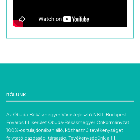
RÓLUNK
Az Óbuda-Békásmegyer Városfejlesztő NKft. Budapest
Főváros III. kerület Óbuda-Békásmegyer Önkormányzat
100%-os tulajdonában álló, közhasznú tevékenységet
folytató gazdasági társaság. Tevékenységünk a III.