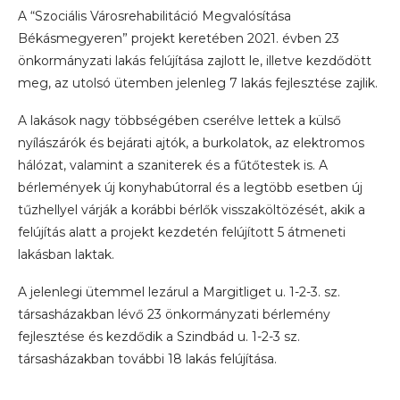
A “Szociális Városrehabilitáció Megvalósítása
Békásmegyeren” projekt keretében 2021. évben 23
önkormányzati lakás felújítása zajlott le, illetve kezdődött
meg, az utolsó ütemben jelenleg 7 lakás fejlesztése zajlik.
A lakások nagy többségében cserélve lettek a külső
nyílászárók és bejárati ajtók, a burkolatok, az elektromos
hálózat, valamint a szaniterek és a fűtőtestek is. A
bérlemények új konyhabútorral és a legtöbb esetben új
tűzhellyel várják a korábbi bérlők visszaköltözését, akik a
felújítás alatt a projekt kezdetén felújított 5 átmeneti
lakásban laktak.
A jelenlegi ütemmel lezárul a Margitliget u. 1-2-3. sz.
társasházakban lévő 23 önkormányzati bérlemény
fejlesztése és kezdődik a Szindbád u. 1-2-3 sz.
társasházakban további 18 lakás felújítása.