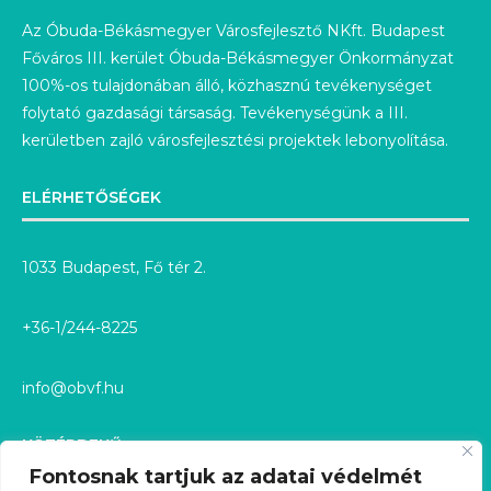
Az Óbuda-Békásmegyer Városfejlesztő NKft. Budapest
Főváros III. kerület Óbuda-Békásmegyer Önkormányzat
100%-os tulajdonában álló, közhasznú tevékenységet
folytató gazdasági társaság. Tevékenységünk a III.
kerületben zajló városfejlesztési projektek lebonyolítása.
ELÉRHETŐSÉGEK
1033 Budapest, Fő tér 2.
+36-1/244-8225
info@obvf.hu
KÖZÉRDEKŰ
Fontosnak tartjuk az adatai védelmét