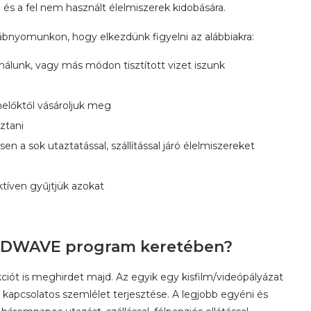
 és a fel nem használt élelmiszerek kidobására.
ábnyomunkon, hogy elkezdünk figyelni az alábbiakra:
nálunk, vagy más módon tisztított vizet iszunk
melőktől vásároljuk meg
ztani
n a sok utaztatással, szállítással járó élelmiszereket
tíven gyűjtjük azokat
OODWAVE program keretében?
kciót is meghirdet majd. Az egyik egy kisfilm/videópályázat
l kapcsolatos szemlélet terjesztése. A legjobb egyéni és