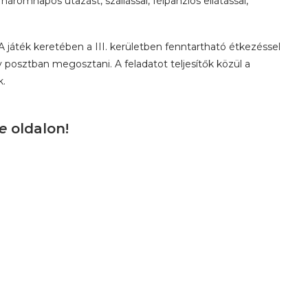
romnapos utazást, szállással, félpanziós ellátással,
 játék keretében a III. kerületben fenntartható étkezéssel
y posztban megosztani. A feladatot teljesítők közül a
k.
e
oldalon!