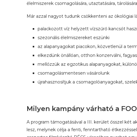
élelmiszerek csomagolására, utaztatására, tárolására
Már azzal nagyot tudunk csökkenteni az ökológiai l
palackozott víz helyzett vízszűrő kancsót hasz
szezonális élelmiszereket eszünki
az alapanyagokat piacokon, közvetlenül a ter
elkezdünk önállóan, otthon konzerválni, fagyas
mellőzzük az egzotikus alapanyagokat, különöse
csomagolásmentesen vásárolunk
újrahasznosítjuk a csomagolóanyagokat, szelek
Milyen kampány várható a F
A program támogatásával a III. kerület ősszel két a
lesz, melynek célja a fenti, fenntartható étkezzésse