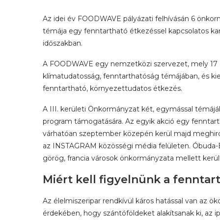
Az idei év FOODWAVE pályázati felhívásán 6 önkormá
témája egy fenntartható étkezéssel kapcsolatos ka
időszakban.
A FOODWAVE egy nemzetközi szervezet, mely 17 orsz
klímatudatosság, fenntarthatóság témájában, és kiem
fenntartható, környezettudatos étkezés.
A III. kerületi Önkormányzat két, egymással témá
program támogatására. Az egyik akció egy fenntar
várhatóan szeptember közepén kerül majd meghird
az INSTAGRAM közösségi média felületen. Óbuda-B
görög, francia városok önkormányzata mellett kerül
Miért kell figyelnünk a fenntar
Az élelmiszeripar rendkívül káros hatással van az ö
érdekében, hogy szántóföldeket alakítsanak ki, az i