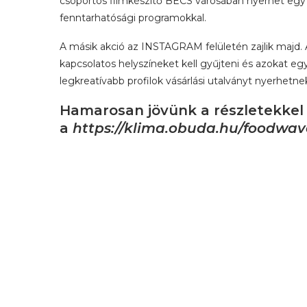
csoportos filmkészítő BÉCS városában nyerhet egy há
fenntarhatósági programokkal.
A másik akció az INSTAGRAM felületén zajlik majd. A
kapcsolatos helyszíneket kell gyűjteni és azokat eg
legkreatívabb profilok vásárlási utalványt nyerhetne
Hamarosan jövünk a részletekkel
a
https://klima.obuda.hu/foodwav