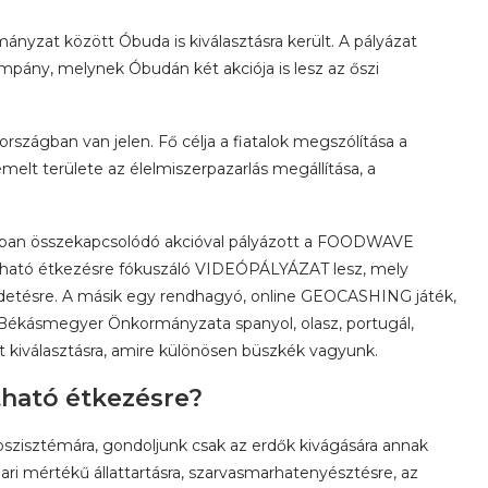
nyzat között Óbuda is kiválasztásra került. A pályázat
mpány, melynek Óbudán két akciója is lesz az őszi
ágban van jelen. Fő célja a fiatalok megszólítása a
elt területe az élelmiszerpazarlás megállítása, a
jában összekapcsolódó akcióval pályázott a FOODWAVE
tható étkezésre fókuszáló VIDEÓPÁLYÁZAT lesz, mely
etésre. A másik egy rendhagyó, online GEOCASHING játék,
ékásmegyer Önkormányzata spanyol, olasz, portugál,
t kiválasztásra, amire különösen büszkék vagyunk.
tható étkezésre?
koszisztémára, gondoljunk csak az erdők kivágására annak
pari mértékű állattartásra, szarvasmarhatenyésztésre, az