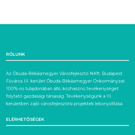
RÓLUNK
Az Óbuda-Békásmegyer Városfejlesztő NKft. Budapest
Főváros III. kerület Óbuda-Békásmegyer Önkormányzat
100%-os tulajdonában álló, közhasznú tevékenységet
folytató gazdasági társaság. Tevékenységünk a III.
kerületben zajló városfejlesztési projektek lebonyolítása.
ELÉRHETŐSÉGEK