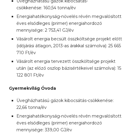
Üvegházhatású gázok kibocsátás-
csökkenése: 160,54 tonna/év
Energiahatékonyság-növelés révén megvalósított
éves elsődleges (primer) energiahordozó
mennyisége: 2 753,41 GJ/év
Vásárolt energia becsült összköltsége projekt előtt
(időjárási átlagon, 2013-as árakkal számolva): 25 665
710 Ft/év
Vásárolt energia tervezett összköltsége projekt
után (az előző oszlop bázisértékeivel számolva): 15
122 801 Ft/év
Gyermekvilág Óvoda
Üvegházhatású gázok kibocsátás-csökkenése:
22,66 tonna/év
Energiahatékonyság-növelés révén megvalósított
éves elsődleges (primer) energiahordozó
mennyisége: 339,00 GJ/év