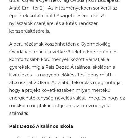
utca 1-3.) és a Gyermekvilág Óvoda (1031 Budapest,
Arató Emil tér 2.). Az intézményekben sor kerül az
épületek külső oldali hőszigetelésére a külső
nyílászárók cseréjére, és a fűtési rendszer
korszerűsítésére is.
A beruházásnak köszönhetően a Gyermekvilág
Óvodában már a következő telet is korszerűbb és
komfortosabb körülmények között várhatják a
gyerekek, míg a Pais Dezső Általános Iskolában a
kivitelezés – a nagyobb előkészítési igény miatt –
átcsúszhat 2015-re. Az alábbi felsorolás megmutatja,
hogy a projekt következtében milyen mértékű
energiahatékonyság-növelés valósul meg, és hogy ez
mekkora megtakarítást jelent az intézmények
számára:
Pais Dezső Általános Iskola