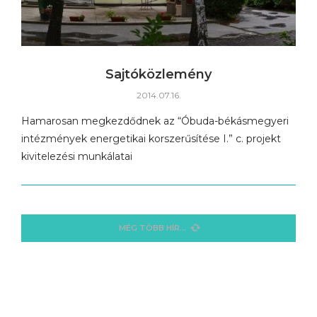
Sajtóközlemény
2014.07.16.
Hamarosan megkezdődnek az “Óbuda-békásmegyeri
intézmények energetikai korszerűsítése I.” c. projekt
kivitelezési munkálatai
NINCS KAPCSOLÓDÓ BEJEGYZÉS