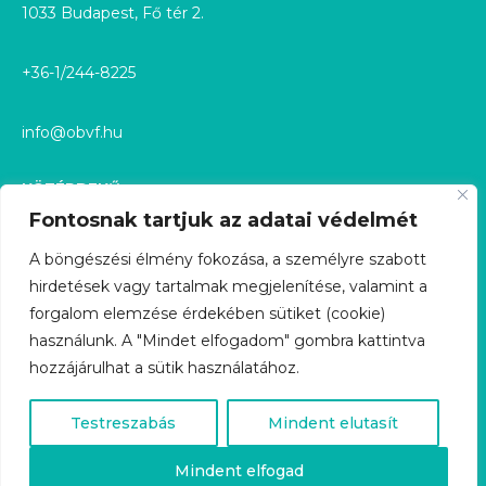
1033 Budapest, Fő tér 2.
+36-1/244-8225
info@obvf.hu
KÖZÉRDEKŰ
Fontosnak tartjuk az adatai védelmét
KÖZÉRDEKŰ ADATOK
A böngészési élmény fokozása, a személyre szabott
hirdetések vagy tartalmak megjelenítése, valamint a
KÖZÉRDEKŰ ADATIGÉNYLÉS
forgalom elemzése érdekében sütiket (cookie)
használunk. A "Mindet elfogadom" gombra kattintva
GDPR
hozzájárulhat a sütik használatához.
ÜGYFÉLSZOLGÁLAT
Testreszabás
Mindent elutasít
KARRIER
Mindent elfogad