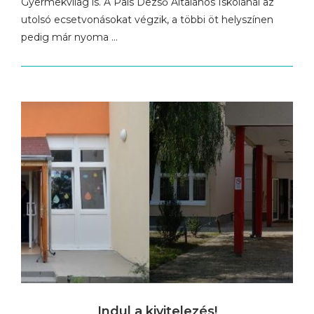
Gyermekvilág is. A Pais Dezső Általános Iskolánál az
utolsó ecsetvonásokat végzik, a többi öt helyszínen
pedig már nyoma …
Indul a kivitelezés!