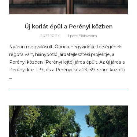
Új korlát épül a Perényi közben
2022.10.24.
1 perc Elolvasom
Nyáron megvalósult, Óbuda-hegyvidéke térségének
régóta várt, hiánypótló járdafejlesztési projektje, a
Perényi közben (Perényi lejtő) járda épült. Az új járda a
Perényi köz 1.-9., és a Perényi köz 23.-39. szám közötti
…