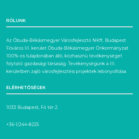
RÓLUNK
Az Óbuda-Békásmegyer Városfejlesztő NKft. Budapest
Főváros III. kerület Óbuda-Békásmegyer Önkormányzat
100%-os tulajdonában álló, közhasznú tevékenységet
folytató gazdasági társaság. Tevékenységünk a III.
kerületben zajló városfejlesztési projektek lebonyolítása.
ELÉRHETŐSÉGEK
1033 Budapest, Fő tér 2.
+36-1/244-8225