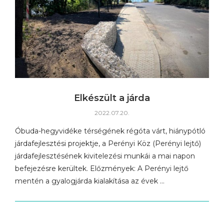
Elkészült a járda
2022.07.20.
Óbuda-hegyvidéke térségének régóta várt, hiánypótló
járdafejlesztési projektje, a Perényi Köz (Perényi lejtő)
járdafejlesztésének kivitelezési munkái a mai napon
befejezésre kerültek. Előzmények: A Perényi lejtő
mentén a gyalogjárda kialakítása az évek …