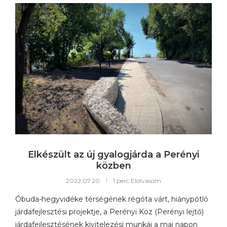
Elkészült az új gyalogjárda a Perényi
közben
2022.07.20.
1 perc Elolvasom
Óbuda-hegyvidéke térségének régóta várt, hiánypótló
járdafejlesztési projektje, a Perényi Köz (Perényi lejtő)
járdafejlesztésének kivitelezési munkái a mai napon