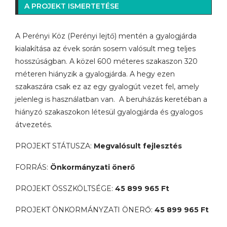
A PROJEKT ISMERTETÉSE
A Perényi Köz (Perényi lejtő) mentén a gyalogjárda
kialakítása az évek során sosem valósult meg teljes
hosszúságban. A közel 600 méteres szakaszon 320
méteren hiányzik a gyalogjárda. A hegy ezen
szakaszára csak ez az egy gyalogút vezet fel, amely
jelenleg is használatban van. A beruházás keretéban a
hiányzó szakaszokon létesül gyalogjárda és gyalogos
átvezetés.
PROJEKT STÁTUSZA:
Megvalósult fejlesztés
FORRÁS:
Önkormányzati önerő
PROJEKT ÖSSZKÖLTSÉGE:
45 899 965 Ft
PROJEKT ÖNKORMÁNYZATI ÖNERŐ:
45 899 965 Ft