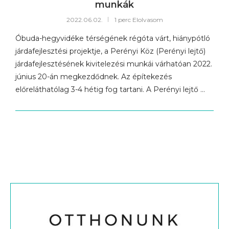
munkák
2022.06.02.
1 perc Elolvasom
Óbuda-hegyvidéke térségének régóta várt, hiánypótló
járdafejlesztési projektje, a Perényi Köz (Perényi lejtő)
járdafejlesztésének kivitelezési munkái várhatóan 2022.
június 20-án megkezdődnek. Az építekezés
előreláthatólag 3-4 hétig fog tartani. A Perényi lejtő …