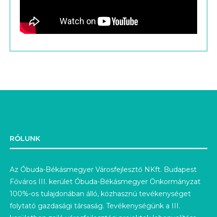
RÓLUNK
Az Óbuda-Békásmegyer Városfejlesztő NKft. Budapest
Főváros III. kerület Óbuda-Békásmegyer Önkormányzat
100%-os tulajdonában álló, közhasznú tevékenységet
folytató gazdasági társaság. Tevékenységünk a III.