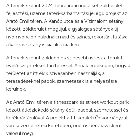
A tervek szerint 2024. februárban indul két zöldfelület-
fejlesztési, üzemeltetési-karbantartási jellegű projekt az
Arató Emil téren. A Kanóc utca és a Vízimalom sétány
közötti zöldterület megújul, a gyalogos sétányok új
nyomvonalon haladnak majd és színes, rekortán, futásra
alkalmas sétány is kialakításra kerül.
A tervek szerint zöldebb és színesebb is lesz a terület,
évelő-szigetekkel, faültetéssel. Annak érdekében, hogy a
területet az itt élők szívesebben használják, a
teresedéseknél padok, szemetesek is elhelyezésre
kerülnek.
Az Arató Emil téren a fitneszpark és street workout park
között átközlekedő sétány épül, paddal, szemetessel és
kerékpártárolóval. A projekt a III. kerületi Önkormányzat
városüzemeltetési keretében, önerős beruházásként
valósul meg.