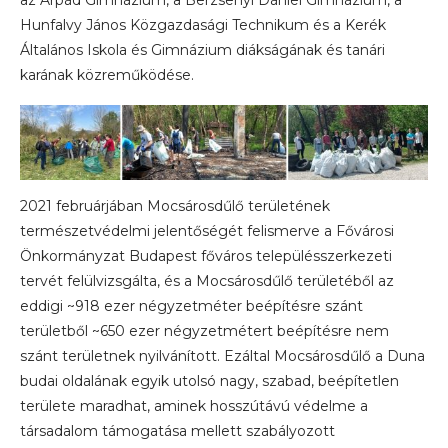
az Árpád Gimnázium, a Berzsenyi Dániel Gimnázium, a
Hunfalvy János Közgazdasági Technikum és a Kerék
Általános Iskola és Gimnázium diákságának és tanári
karának közreműködése.
2021 februárjában Mocsárosdűlő területének
természetvédelmi jelentőségét felismerve a Fővárosi
Önkormányzat Budapest főváros településszerkezeti
tervét felülvizsgálta, és a Mocsárosdűlő területéből az
eddigi ~918 ezer négyzetméter beépítésre szánt
területből ~650 ezer négyzetmétert beépítésre nem
szánt területnek nyilvánított. Ezáltal Mocsárosdűlő a Duna
budai oldalának egyik utolsó nagy, szabad, beépítetlen
területe maradhat, aminek hosszútávú védelme a
társadalom támogatása mellett szabályozott