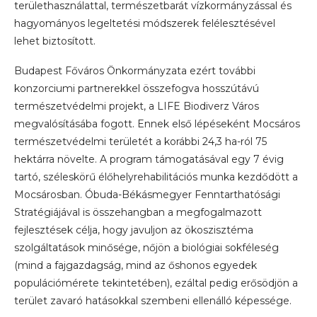
területhasználattal, természetbarát vízkormányzással és
hagyományos legeltetési módszerek felélesztésével
lehet biztosított.
Budapest Főváros Önkormányzata ezért további
konzorciumi partnerekkel összefogva hosszútávú
természetvédelmi projekt, a LIFE Biodiverz Város
megvalósításába fogott. Ennek első lépéseként Mocsáros
természetvédelmi területét a korábbi 24,3 ha-ról 75
hektárra növelte. A program támogatásával egy 7 évig
tartó, széleskörű élőhelyrehabilitációs munka kezdődött a
Mocsárosban. Óbuda-Békásmegyer Fenntarthatósági
Stratégiájával is összehangban a megfogalmazott
fejlesztések célja, hogy javuljon az ökoszisztéma
szolgáltatások minősége, nőjön a biológiai sokféleség
(mind a fajgazdagság, mind az őshonos egyedek
populációmérete tekintetében), ezáltal pedig erősödjön a
terület zavaró hatásokkal szembeni ellenálló képessége.