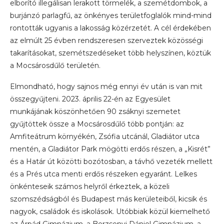
elborító illegálisan lerakott törmelék, a szemétdombok, a
burjánzó parlagfű, az önkényes területfoglalók mind-mind
rontották ugyanis a lakosság közérzetét. A cél érdekében
az elmúlt 25 évben rendszeresen szerveztek közösségi
takarításokat, szemétszedéseket több helyszínen, köztük
a Mocsárosdűlő területén.
Elmondható, hogy sajnos még ennyi év után is van mit
összegyűjteni. 2023. április 22-én az Egyesület
munkájának köszönhetően 90 zsáknyi szemetet
gyűjtöttek össze a Mocsárosdűlő több pontján: az
Amfiteátrum környékén, Zsófia utcánál, Gladiátor utca
mentén, a Gladiátor Park mögötti erdős részen, a „Kisrét”
és a Határ út közötti bozótosban, a távhő vezeték mellett
és a Prés utca menti erdős részeken egyaránt. Lelkes
önkénteseik számos helyről érkeztek, a közeli
szomszédságból és Budapest más kerületeiből, kicsik és
nagyok, családok és iskolások. Utóbbiak közül kiemelhető