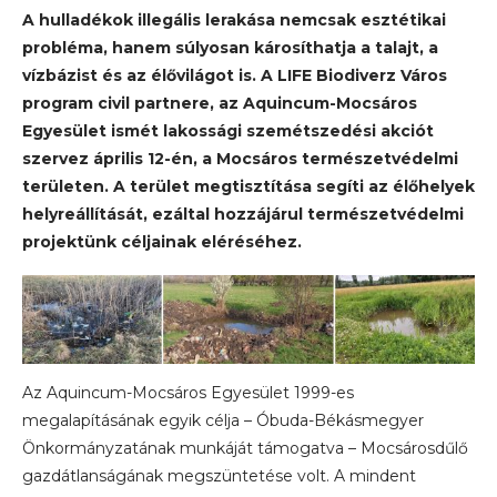
A hulladékok illegális lerakása nemcsak esztétikai
probléma, hanem súlyosan károsíthatja a talajt, a
vízbázist és az élővilágot is. A LIFE Biodiverz Város
program civil partnere, az Aquincum-Mocsáros
Egyesület ismét lakossági szemétszedési akciót
szervez április 12-én, a Mocsáros természetvédelmi
területen. A terület megtisztítása segíti az élőhelyek
helyreállítását, ezáltal hozzájárul természetvédelmi
projektünk céljainak eléréséhez.
Az Aquincum-Mocsáros Egyesület 1999-es
megalapításának egyik célja – Óbuda-Békásmegyer
Önkormányzatának munkáját támogatva – Mocsárosdűlő
gazdátlanságának megszüntetése volt. A mindent