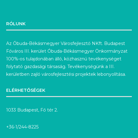
RÓLUNK
Az Óbuda-Békásmegyer Városfejlesztő NKft. Budapest
Főváros III. kerület Óbuda-Békásmegyer Önkormányzat
100%-os tulajdonában álló, közhasznú tevékenységet
folytató gazdasági társaság. Tevékenységünk a III.
kerületben zajló városfejlesztési projektek lebonyolítása.
ELÉRHETŐSÉGEK
1033 Budapest, Fő tér 2.
+36-1/244-8225