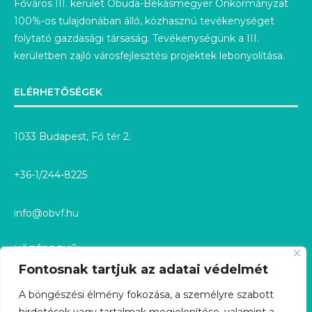
kerületben zajló városfejlesztési projektek lebonyolítása.
ELÉRHETŐSÉGEK
1033 Budapest, Fő tér 2.
+36-1/244-8225
info@obvf.hu
KÖZÉRDEKŰ
KÖZÉRDEKŰ ADATOK
Fontosnak tartjuk az adatai védelmét
KÖZÉRDEKŰ ADATIGÉNYLÉS
A böngészési élmény fokozása, a személyre szabott
GDPR