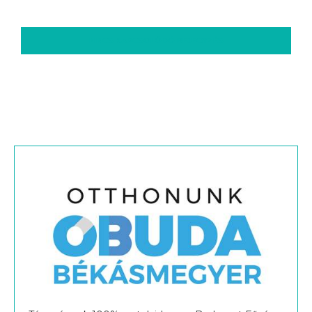
Társaságunk 100%-os tulajdonosa Budapest Főváros
III. kerület, Óbuda-Békásmegyer Önkormányzat.