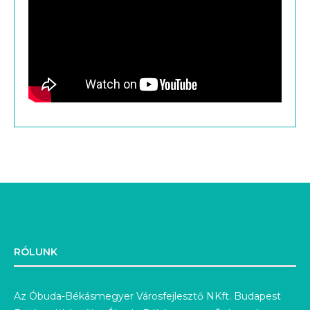
RÓLUNK
Az Óbuda-Békásmegyer Városfejlesztő NKft. Budapest
Főváros III. kerület Óbuda-Békásmegyer Önkormányzat
100%-os tulajdonában álló, közhasznú tevékenységet
folytató gazdasági társaság. Tevékenységünk a III.