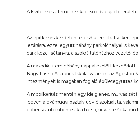
A kivitelezés ütemeihez kapcsolódva újabb területek
Az építkezés kezdetén az első ütem (hátsó kert épít
lezárásra, ezzel együtt néhány parkolóhellyel is kev
park közeli sétányra, a szolgáltatóházhoz vezető lép
A második ütem néhány nappal ezelőtt kezdődött. Az
Nagy László Általános Iskola, valamint az Ágoston 
intézményeit is magában foglaló épületegyüttes köz
A mobilkerítés mentén egy ideiglenes, murvás sétán
legyen a gyámügyi osztály ügyfélszolgálata, valamint
ebben az ütemben csak a hátsó, udvar felőli kapun 