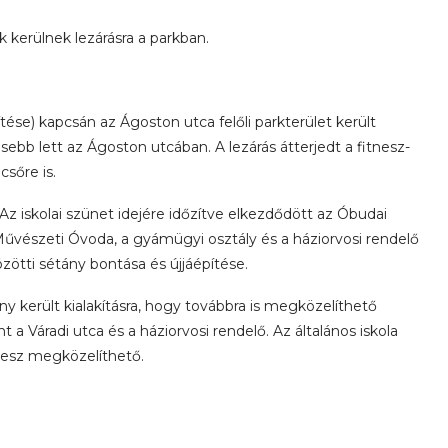
 kerülnek lezárásra a parkban.
ése) kapcsán az Ágoston utca felőli parkterület került
esebb lett az Ágoston utcában. A lezárás átterjedt a fitnesz-
csőre is.
 iskolai szünet idejére időzítve elkezdődött az Óbudai
Művészeti Óvoda, a gyámügyi osztály és a háziorvosi rendelő
ötti sétány bontása és újjáépítése.
y került kialakításra, hogy továbbra is megközelíthető
 a Váradi utca és a háziorvosi rendelő. Az általános iskola
lesz megközelíthető.