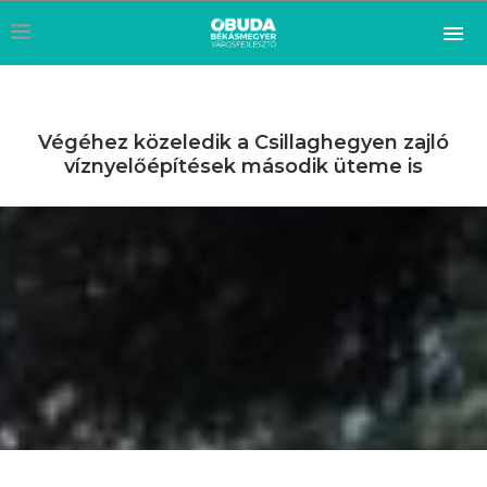
Végéhez közeledik a Csillaghegyen zajló
víznyelőépítések második üteme is