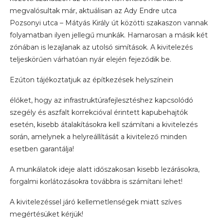
megvalósultak már, aktuálisan az Ady Endre utca
Pozsonyi utca – Mátyás Király út közötti szakaszon vannak
folyamatban ilyen jellegű munkák. Hamarosan a másik két
zónában is lezajlanak az utolsó simítások. A kivitelezés
teljeskörűen várhatóan nyár elején fejeződik be.
Ezúton tájékoztatjuk az építkezések helyszínein
élőket, hogy az infrastruktúrafejlesztéshez kapcsolódó
szegély és aszfalt korrekcióval érintett kapubehajtók
esetén, kisebb átalakításokra kell számítani a kivitelezés
során, amelynek a helyreállítását a kivitelező minden
esetben garantálja!
A munkálatok ideje alatt időszakosan kisebb lezárásokra,
forgalmi korlátozásokra továbbra is számítani lehet!
A kivitelezéssel járó kellemetlenségek miatt szíves
megértésüket kérjük!