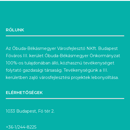
RÓLUNK
Az Óbuda-Békásmegyer Városfejlesztő NKft. Budapest
Főváros III. kerület Óbuda-Békásmegyer Önkormányzat
100%-os tulajdonában álló, közhasznú tevékenységet
folytató gazdasági társaság. Tevékenységünk a III.
kerületben zajló városfejlesztési projektek lebonyolítása.
ELÉRHETŐSÉGEK
1033 Budapest, Fő tér 2.
+36-1/244-8225