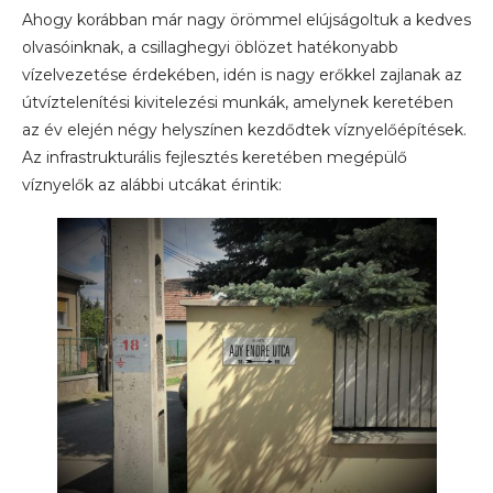
Ahogy korábban már nagy örömmel elújságoltuk a kedves
olvasóinknak, a csillaghegyi öblözet hatékonyabb
vízelvezetése érdekében, idén is nagy erőkkel zajlanak az
útvíztelenítési kivitelezési munkák, amelynek keretében
az év elején négy helyszínen kezdődtek víznyelőépítések.
Az infrastrukturális fejlesztés keretében megépülő
víznyelők az alábbi utcákat érintik: