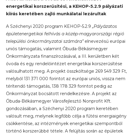
energetikai korszerűsítési, a KEHOP-5.2.9 pályázati
kiírás keretében zajló munkálatai lezárultak
A Széchenyi 2020 program KEHOP-5.2.9
„Pályázatos
épületenergetikai felhívás a közép-magyarországi régió
települési önkormányzatai számára”
elnevezésű európai
uniós támogatás, valamint Óbuda-Békásmegyer
Önkormányzata finanszírozásával, a III. kerületben két
óvoda és egy rendelőintézet energetikai korszerűsítése
valósulhatott meg. A projekt összköltsége 269 549 329 Ft,
melyből 131 371 000 forintot az európai uniós, vissza nem
térítendő támogatás, 138 178 329 forintot pedig az
Önkormányzat bocsátott rendelkezésre. A projekt az
Óbuda-Békásmegyer Városfejlesztő Nonprofit Kft.
gondozásában, a Széchenyi 2020 program keretében
valósult meg, melynek legfőbb célja a fűtési energiaigény
csökkentése, az intézmények energetikai szempontból
történő korszerűbbé tétele. A felújítás során az épületek