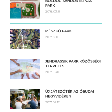
BOLDOG SÁNDOR ISTVÁN
PARK
2018.03.11.
MÉSZKŐ PARK
2017.12.01.
JENDRASSIK PARK KÖZÖSSÉGI
TERVEZÉS
2017.11.30.
ÚJ JÁTSZÓTÉR AZ ÓBUDAI
HEGYVIDÉKEN
2017.07.12.