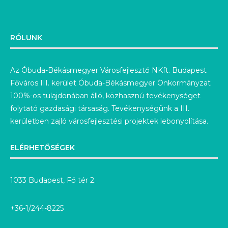
RÓLUNK
Az Óbuda-Békásmegyer Városfejlesztő NKft. Budapest
Főváros III. kerület Óbuda-Békásmegyer Önkormányzat
100%-os tulajdonában álló, közhasznú tevékenységet
folytató gazdasági társaság. Tevékenységünk a III.
kerületben zajló városfejlesztési projektek lebonyolítása.
ELÉRHETŐSÉGEK
1033 Budapest, Fő tér 2.
+36-1/244-8225