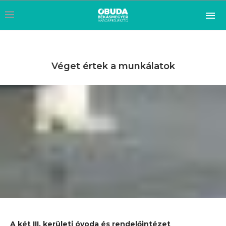
Véget értek a munkálatok
A két III. kerületi óvoda és rendelőintézet