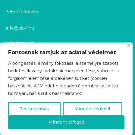
+36-1/244-8225
info@obvf.hu
KÖZÉRDEKŰ
Fontosnak tartjuk az adatai védelmét
KÖZÉRDEKŰ ADATOK
A böngészési élmény fokozása, a személyre szabott
hirdetések vagy tartalmak megjelenítése, valamint a
KÖZÉRDEKŰ ADATIGÉNYLÉS
forgalom elemzése érdekében sütiket (cookie)
használunk. A "Mindet elfogadom" gombra kattintva
GDPR
hozzájárulhat a sütik használatához.
ÜGYFÉLSZOLGÁLAT
Testreszabás
Mindent elutasít
KARRIER
Mindent elfogad