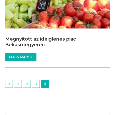
Megnyitott az ideiglenes piac
Békásmegyeren
ELOLVASOM
1
2
3
4