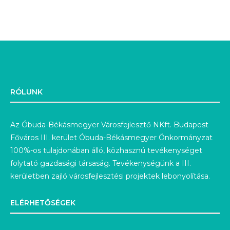
RÓLUNK
Az Óbuda-Békásmegyer Városfejlesztő NKft. Budapest
Főváros III. kerület Óbuda-Békásmegyer Önkormányzat
100%-os tulajdonában álló, közhasznú tevékenységet
folytató gazdasági társaság. Tevékenységünk a III.
kerületben zajló városfejlesztési projektek lebonyolítása.
ELÉRHETŐSÉGEK