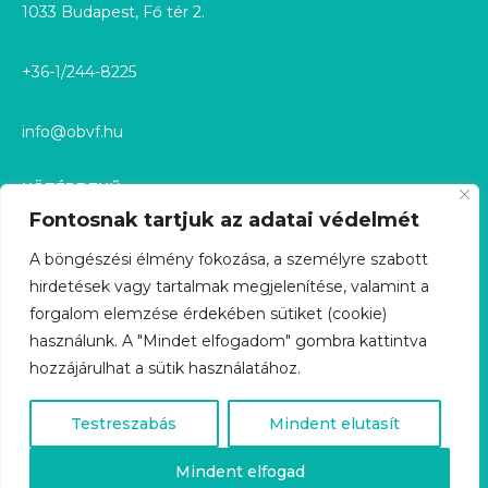
1033 Budapest, Fő tér 2.
+36-1/244-8225
info@obvf.hu
KÖZÉRDEKŰ
Fontosnak tartjuk az adatai védelmét
KÖZÉRDEKŰ ADATOK
A böngészési élmény fokozása, a személyre szabott
hirdetések vagy tartalmak megjelenítése, valamint a
KÖZÉRDEKŰ ADATIGÉNYLÉS
forgalom elemzése érdekében sütiket (cookie)
használunk. A "Mindet elfogadom" gombra kattintva
GDPR
hozzájárulhat a sütik használatához.
ÜGYFÉLSZOLGÁLAT
Testreszabás
Mindent elutasít
KARRIER
Mindent elfogad