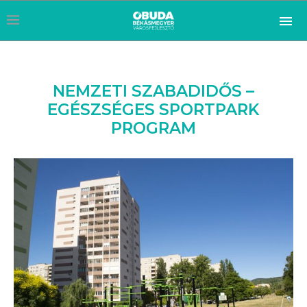
NEMZETI SZABADIDŐS –
EGÉSZSÉGES SPORTPARK
PROGRAM