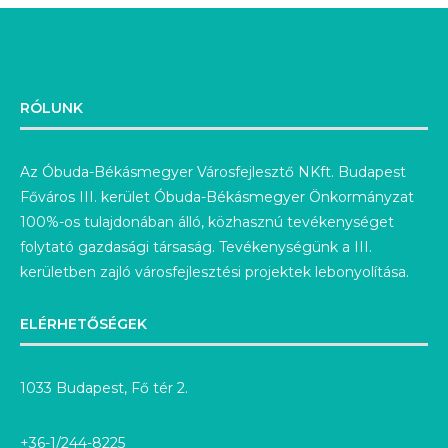
RÓLUNK
Az Óbuda-Békásmegyer Városfejlesztő NKft. Budapest
Főváros III. kerület Óbuda-Békásmegyer Önkormányzat
100%-os tulajdonában álló, közhasznú tevékenységet
folytató gazdasági társaság. Tevékenységünk a III.
kerületben zajló városfejlesztési projektek lebonyolítása.
ELÉRHETŐSÉGEK
1033 Budapest, Fő tér 2.
+36-1/244-8225