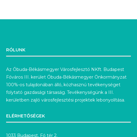
RÓLUNK
Az Óbuda-Békásmegyer Városfejlesztő NKft. Budapest
Főváros III. kerület Óbuda-Békásmegyer Önkormányzat
100%-os tulajdonában álló, közhasznú tevékenységet
folytató gazdasági társaság. Tevékenységünk a III.
kerületben zajló városfejlesztési projektek lebonyolítása.
ELÉRHETŐSÉGEK
1033 Budapest, Fő tér 2.
+36-1/244-8225