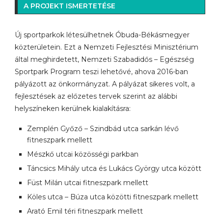
A PROJEKT ISMERTETÉSE
Új sportparkok létesülhetnek Óbuda-Békásmegyer
közterületein. Ezt a Nemzeti Fejlesztési Minisztérium
által meghirdetett, Nemzeti Szabadidős – Egészség
Sportpark Program teszi lehetővé, ahova 2016-ban
pályázott az önkormányzat. A pályázat sikeres volt, a
fejlesztések az előzetes tervek szerint az alábbi
helyszíneken kerülnek kialakításra:
Zemplén Győző – Szindbád utca sarkán lévő
fitneszpark mellett
Mészkő utcai közösségi parkban
Táncsics Mihály utca és Lukács György utca között
Füst Milán utcai fitneszpark mellett
Köles utca – Búza utca közötti fitneszpark mellett
Arató Emil téri fitneszpark mellett