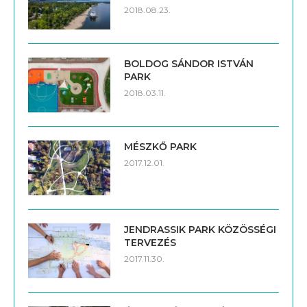
BOLDOG SÁNDOR ISTVÁN
PARK
2018.03.11.
MÉSZKŐ PARK
2017.12.01.
JENDRASSIK PARK KÖZÖSSÉGI
TERVEZÉS
2017.11.30.
ÚJ JÁTSZÓTÉR AZ ÓBUDAI
HEGYVIDÉKEN
2017.07.12.