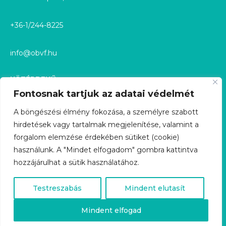
info@obvf.hu
KÖZÉRDEKŰ
KÖZÉRDEKŰ ADATOK
Fontosnak tartjuk az adatai védelmét
KÖZÉRDEKŰ ADATIGÉNYLÉS
A böngészési élmény fokozása, a személyre szabott
GDPR
hirdetések vagy tartalmak megjelenítése, valamint a
forgalom elemzése érdekében sütiket (cookie)
ÜGYFÉLSZOLGÁLAT
használunk. A "Mindet elfogadom" gombra kattintva
KARRIER
hozzájárulhat a sütik használatához.
Testreszabás
Mindent elutasít
Mindent elfogad