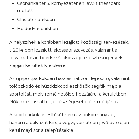
Csobánka tér 5. környezetében lévő fitneszpark
mellett
Gladiátor parkban
Holdudvar parkban
A helyszínek a korábban lezajlott közösségi tervezések,
a 2014-ben lezajlott lakossági szavazás, valamint a
folyamatosan beérkező lakossági fejlesztési igények
alapján kerültek kijelölésre.
Az új sportparkokban has- és hátizomfejlesztő, valamint
tolódzkodó és húzódzkodó eszközök segítik majd a
sportolást, mely remélhetőleg hozzájárul a kerületben
élők mozgással teli, egészségesebb életmódjához!
A sportparkok létesítését nem az önkormányzat,
hanem a pályázat kiírója végzi, várhatóan jövő év elején
kerül majd sor a telepítésekre.